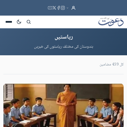
ریاستیں
ہندوستان کی مختلف ریاستوں کی خبریں
کل 459 مضامین