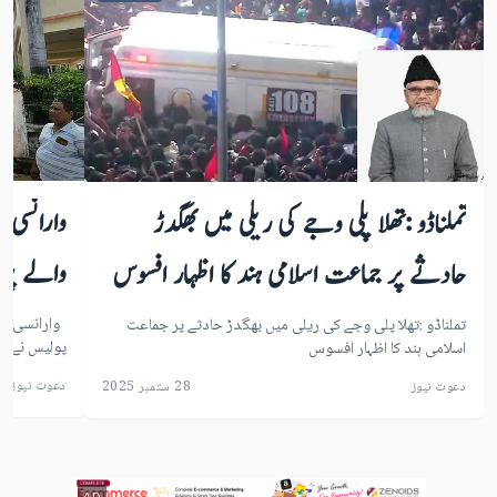
وارانسی 
تملناڈو :تھلا پلی وجے کی ریلی میں بھگدڑ
والے پرو
حادثے پر جماعت اسلامی ہند کا اظہار افسوس
وارانسی :کا
تملناڈو :تھلا پلی وجے کی ریلی میں بھگدڑ حادثے پر جماعت
پولیس نے رک
اسلامی ہند کا اظہار افسوس
دعوت نیوز
دعوت نیوز
28 ستمبر 2025
AD