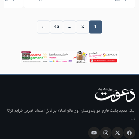
←
46
…
2
1
AD
ایک جدید پلیٹ فارم جو ہندوستان اور عالمِ اسلام پر قابلِ اعتماد خبریں فراہم کرتا
ہے۔