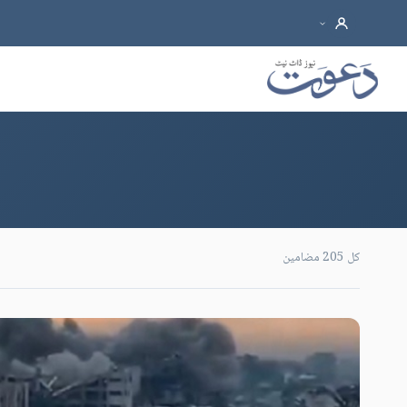
کل 205 مضامین