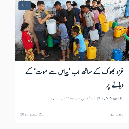
دنیا
غزہ بھوک کے ساتھ اب ’پیاس سے موت‘ کے
دہانے پر
غزہ بھوک کے ساتھ اب ’پیاس سے موت‘ کے دہانے پر
دعوت نیوز
21 ستمبر 2025