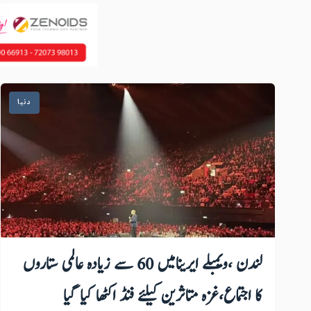
دنیا
لندن ،ویمبلے ایرینامیں 60 سے زیادہ عالمی ستاروں
کا اجتماع،غزہ متاثرین کیلئے فنڈ اکٹھا کیا گیا