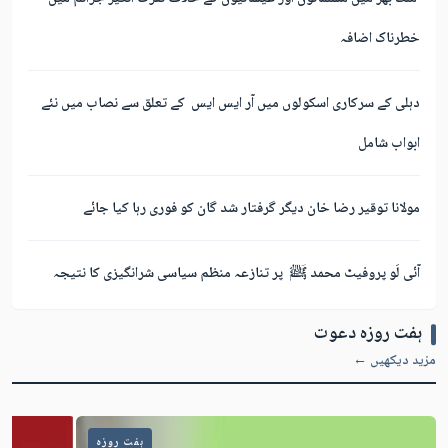
خطرناک اضافہ
دہلی کے سرکاری اسکولوں میں آر ایس ایس کے تعلق سے نصاب میں نئے
ابواب شامل
مولانا توقیر رضا خان دیگر گرفتار شد گان کو فوری رہا کیا جائے
آئی لَو پروفیٹ محمد ﷺ پر تنازعہ منظم سیاسی شرانگیزی کا نتیجہ
ہفت روزہ دعوت
مزید دیکھیں ←
ہفت روزہ