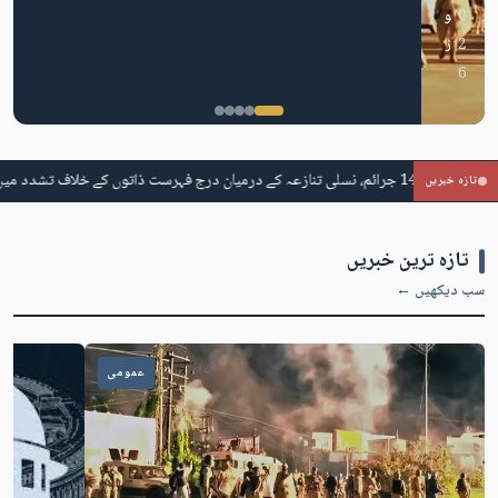
0
و
2
ز
6
تازہ خبریں
تازہ ترین خبریں
سب دیکھیں ←
عمومی