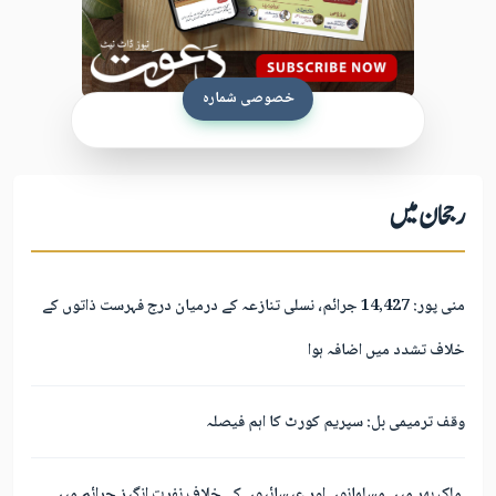
خصوصی شمارہ
2026.08.09 شمارہ دعوت 09 آگست تا
15 آگست 2026 2026
رجحان میں
9 اگست 2026
مزید پڑھیں
منی پور: 14,427 جرائم، نسلی تنازعہ کے درمیان درج فہرست ذاتوں کے
خلاف تشدد میں اضافہ ہوا
وقف ترمیمی بل: سپریم کورٹ کا اہم فیصلہ
ملک بھر میں مسلمانوں اور عیسائیوں کے خلاف نفرت انگیز جرائم میں