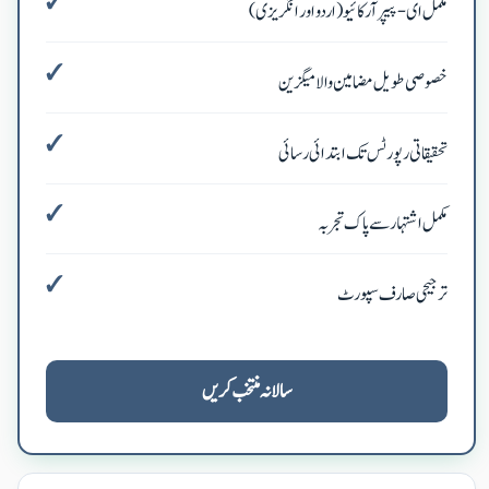
مکمل ای-پیپر آرکائیو (اردو اور انگریزی)
خصوصی طویل مضامین والا میگزین
تحقیقاتی رپورٹس تک ابتدائی رسائی
مکمل اشتہار سے پاک تجربہ
ترجیحی صارف سپورٹ
سالانہ منتخب کریں