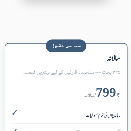
سب سے مقبول
سالانہ
۳۳٪ بچت — سنجیدہ قارئین کے لیے بہترین قیمت۔
799
₹
/سالانہ
ماہانہ پلان کی تمام سہولیات