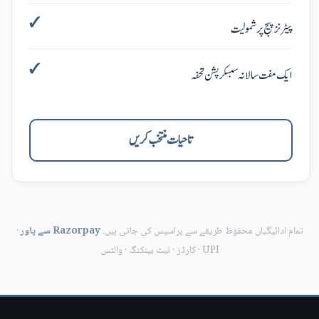
پیٹرنز پیج پر شمولیت
ایک مفت سالانہ سبسکرپشن تحفہ
تاحیات منتخب کریں
تمام ادائیگیاں محفوظ طریقے سے پراسیس کی جاتی ہیں۔
Razorpay سے پاور
·
UPI ·
کارڈز
·
نیٹ بینکنگ
·
والٹس