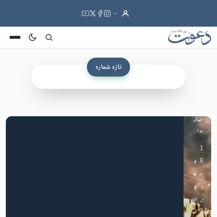
درمیا
ن
درج
فہر
2026.08.09 شمارہ دعوت 09 آگست تا
ست
15 آگست 2026 2026
ذاتوں
تازہ شمارہ
9 اگست 2026
کے
مزید پڑھیں
خلاف
تشدد
میں
اضافہ
ہوا
1
8
د
ج
ع
و
و
ن
·
ت
2
نی