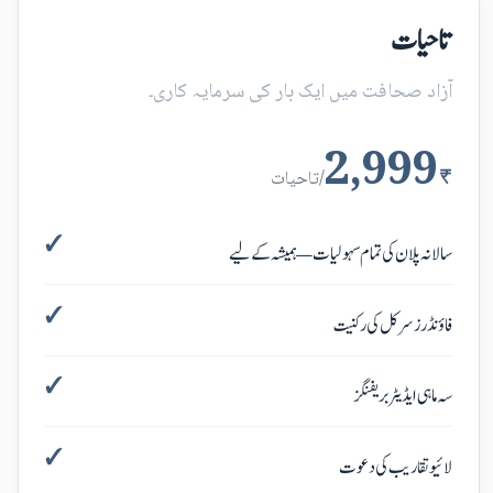
تاحیات
آزاد صحافت میں ایک بار کی سرمایہ کاری۔
2,999
₹
/تاحیات
سالانہ پلان کی تمام سہولیات — ہمیشہ کے لیے
فاؤنڈرز سرکل کی رکنیت
سہ ماہی ایڈیٹر بریفنگز
لائیو تقاریب کی دعوت