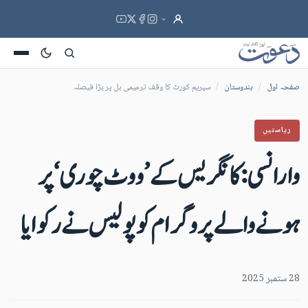
صفحہ اول
/
ہندوستان
/
سپریم کورٹ کا وقف ترمیمی بل پر بڑا فیصلہ
ریاستیں
وارانسی :کانگریس کے ’ووٹ چوری‘ پر
ہونے والے پروگرام کو پولیس نے رکوایا
28 ستمبر 2025