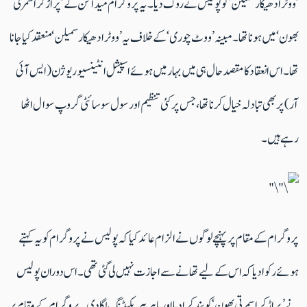
’ووٹر ادھیکار سمیلن‘ کو پولیس نے روک دیا۔ یہ پروگرام میداگن کے ’پراڑکر اسمرتی
بھون‘ میں ہونا تھا۔ مبینہ ’ووٹ چوری‘ کے خلاف یہ ’ووٹر ادھیکار سمیلن‘ منعقد کیا جانا
تھا۔ اس انعقاد کا مقصد حال ہی میں بہار میں ہوئے اسپیشل انٹینسیو ریوژن (ایس آئی
آر) پر بھی تبادلہ خیال کرنا تھا، جس پر کئی تنظیم اور سول سوسائٹی گروپ سوال اٹھا
رہے ہیں۔
پروگرام کے مقام پر پہنچے لوگوں نے الزام عائد کیا کہ پولیس نے پروگرام کو یہ کہتے
ہوئے رکوا دیا کہ اس کے لیے تھانے سے اجازت نہیں لی گئی تھی۔ اس دوران پولیس
نے ’پراڑکر اسمرتی بھون‘ کو بند کرا دیا اور باہر بیریکیڈنگ لگا دی۔ پروگرام کے مقام پر