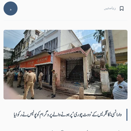
ریاستیں
د
وارانسی :کانگریس کے ’ووٹ چوری‘ پر ہونے والے پروگرام کو پولیس نے رکوایا