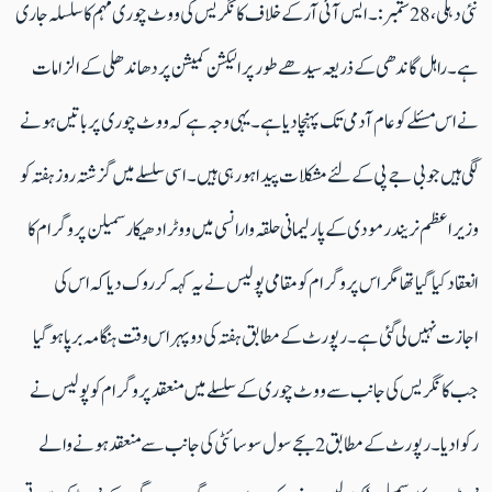
نئی دہلی ،28 ستمبر :۔ ایس آئی آر کے خلاف کانگریس کی ووٹ چوری مہم کا سلسلہ جاری
ہے ۔راہل گاندھی کے ذریعہ سیدھے طور پر الیکشن کمیشن پر دھاندھلی کے الزامات
نے اس مسئلے کو عام آدمی تک پہنچا دیا ہے ۔یہی وجہ ہے کہ ووٹ چوری پر باتیں ہونے
لگی ہیں جو بی جے پی کے لئے مشکلات پیدا ہو رہی ہیں۔ اسی سلسلے میں گزشتہ روز ہفتہ کو
وزیر اعظم نریندر مودی کے پارلیمانی حلقہ وارانسی میں ووٹر ادھیکار سمیلن پروگرام کا
انعقاد کیا گیا تھا مگر اس پروگرام کو مقامی پولیس نے یہ کہہ کر روک دیا کہ اس کی
اجازت نہیں لی گئی ہے ۔ رپورٹ کے مطابق ہفتہ کی دوپہر اس وقت ہنگامہ برپا ہو گیا
جب کانگریس کی جانب سے ووٹ چوری کے سلسلے میں منعقد پروگرام کو پولیس نے
رکوا دیا۔رپورٹ کے مطابق 2 بجے سول سوسائٹی کی جانب سے منعقد ہونے والے