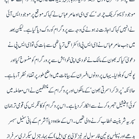
موجود ’ڈیموکریٹک چرخہ‘ کے سی ای او عامر عباس نے کہا کہ موقع پر موجود ایس آئی
نے انہیں کہا کہ اجازت نہ ہونے کی وجہ سے پروگرام کو روک دیا گیا ہے۔ لیکن بعد
میں جب عامر عباس نے ڈی ایس پی ڈاکٹر اتل ترپاٹھی سے بات کی تو ڈی ایس پی نے
دعویٰ کیا کہ بھون کے مالک نے خود ہی اپنی خواہش سے پرورگرام کو منسوخ کیا اور
پولیس کو بلوایا۔ یہاں پر دونوں افسران کے بیانات میں واضح طور پر تضاد نظر آ رہا ہے۔
حالانکہ ’پراڑکر اسمرتی بھون‘ کے مالکوں اور پروگرام کے منتظمین نے اس معاملہ میں
کوئی آفیشیل تبصرہ کرنے سے انکار کر دیا ہے۔ اس پروگرام کو کانگریس کی قومی ترجمان
سپریہ شرینیت خطاب کرنے والی تھیں۔ اس کے علاہ ودیا آشرم کے بانی سنیل سہسر
بدھے اور ’پپلس یونین فار سول لبرٹیز‘ (پی یو سی ایل) کے بہار جنرل سیکرٹری سرفراز