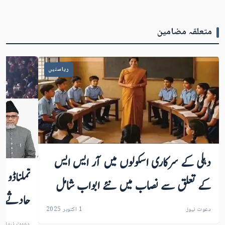
متعلقہ مضامین
ریاستیں
دہلی کے سرکاری اسکولوں میں آر ایس ایس
تملناڈو :
کے تعلق سے نصاب میں نئے ابواب شامل
حادثے پر
دعوت نیوز
1 اکتوبر 2025
دعوت نیوز