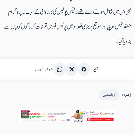
بھی اس میں شامل ہونے والے تھے۔ لیکن پولیس کی کارروائی کے سبب یہ پروگرام
منعقد نہیں ہو پایا اور موقع پر بڑی تعداد میں پولیس فورس تعینات کر لوگوں کو وہاں سے
ہٹا دیا گیا۔
شیئر کریں:
زمرہ:
ریاستیں
AD