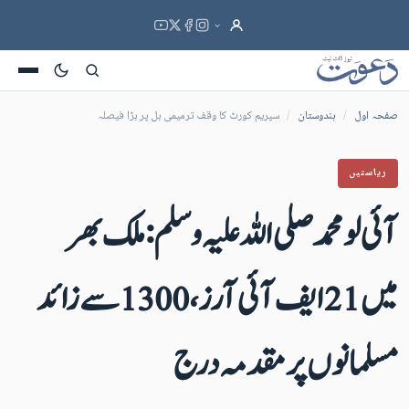
صفحہ اول
/
ہندوستان
/
سپریم کورٹ کا وقف ترمیمی بل پر بڑا فیصلہ
ریاستیں
آئی لو محمد صلی اللہ علیہ وسلم :ملک بھر
میں21 ایف آئی آرز، 1300 سے زائد
مسلمانوں پرمقدمہ درج