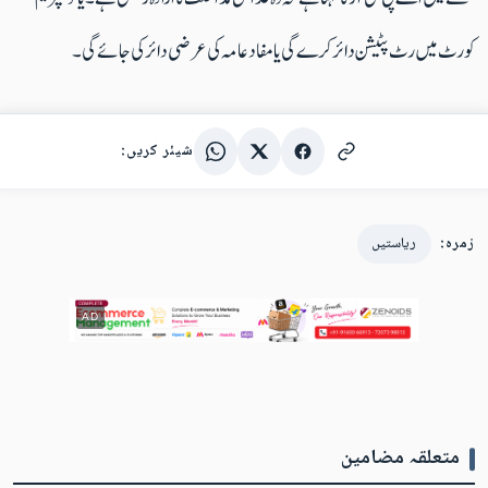
کورٹ میں رٹ پٹیشن دائر کرے گی یا مفاد عامہ کی عرضی دائر کی جائے گی۔
شیئر کریں:
زمرہ:
ریاستیں
AD
متعلقہ مضامین