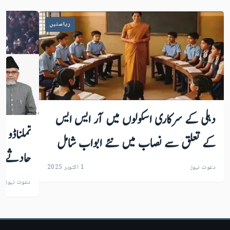
ریاستیں
دہلی کے سرکاری اسکولوں میں آر ایس ایس
تملناڈو :
کے تعلق سے نصاب میں نئے ابواب شامل
حادثے پر
دعوت نیوز
1 اکتوبر 2025
دعوت نیوز