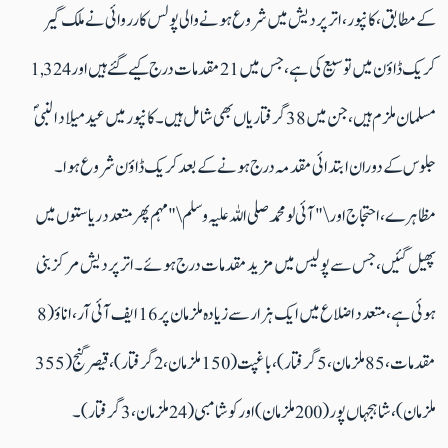
کے مطابق، کانپور، اتر پردیش میں شروع ہونے والی پولس کارروائی نے ملک گیر
کریک ڈاؤن میں توسیع کی ہے، جس میں 21 مقدمات درج کیے گئے ہیں اور 1,324
مسلمان ملزم ہیں، جن میں 38 گرفتاریاں بھی شامل ہیں۔ کانپور میں عید میلاد النبیؐ
جلوس کے دوران ابتدائی مقدمہ درج ہونے کے بعد کریک ڈاؤن شروع ہوا۔
مظاہرے، احتجاج اور \"آئی لو محمد صلی اللہ علیہ وسلم \" مہم پھر متعدد ریاستوں میں
پھیل گئیں، جس سے پولیس میں مزید مقدمات درج ہوئے۔ اترپردیش مرکز بنی
ہوئی ہے، متعدد اضلاع میں ایک ہزار سے زیادہ ملزمان پر16 ایف آئی آر ، اناؤ (8
مقدمات، 85 ملزمان، 5 گرفتار)، باغپت (150 ملزمان، 2 گرفتار)، قیصر گنج (355
ملزمان)، شاہجہاں پور (200 ملزمان) اور کوشامبی (24 ملزمان، 3 گرفتار)۔