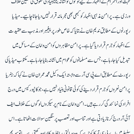
محبت اور احترام کے اظہار کے لیے لوگوں کو نشانہ بنانا بنیادی حقوق کی سنگین خلاف
ورزی ہے۔ پرامن مذہبی اظہار کو کبھی بھی مجرمانہ قرار نہیں دیا جانا چاہیے۔ میڈیا
رپورٹوں کے مطابق ندیم خان نے بتایا کہ خاص طور پر پیغمبر اور مذہب سے عقیدت
کے اظہار کو جرم قرار دیا گیا ہے۔ پرامن مظاہروں کو امن و امان کے مسائل میں
تبدیل کیا جا رہا ہے، جس سے مسلمانوں کو عوام میں نشانہ بنایا جا رہا ہے۔ مکتوب میڈیا کی
رپورٹ کے مطابق اے پی سی آر سے وابستہ ایک وکیل محمد عمران خان نے کہا کہ بینر یا
پرامن نعروں کو جرم قرار دینے کی کوئی قانونی بنیاد نہیں ہے، جو کانپور کیس میں درج
افراد کی نمائندگی کر رہے ہیں۔ امن و امان کے نام پر سیکڑوں لوگوں کے خلاف ایف
آئی آر درج کرنا زیادتی ہے اور تناسب اور تعصب پر سنگین سوالات اٹھاتا ہے۔ اس
سلسلے میں اے پی سی آر کا کہنا ہے کہ وہ عدالتی مداخلت کا ارادہ رکھتی ہے ۔یاتو سپریم