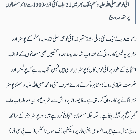
آئی لو محمد صلی اللہ علیہ وسلم :ملک بھر میں21 ایف آئی آرز، 1300 سے زائد مسلمانوں
پرمقدمہ درج
دعوت ویب ڈیسک
نئی دہلی ،25 ستمبر :۔ آئی لو محمدصلی اللہ علیہ وسلم کے پوسٹر اور
بینرپر پولیس کارروائی کے بعد اب شدت پسند ہندو تنظیمیں بھی مسلمانوں کے خلاف
احتجاج کے طور پر آئی لو مہا کال کا پوسٹر لہرا رہی ہیں لیکن تعجب یہ ہے کہ پولیس اور
حکومت امتیازی رویہ کا مظاہرہ کرتے ہوئے صرف آئی لو محمد صلی اللہ علیہ وسلم کا پوسٹر
بینر لگانے پر کارروائی کر رہی ہے ۔کانپور اتر پردیش سے شروع ہوا یہ معاملہ اب ملک
گیر سطح پر پھیل چکا ہے ۔جگہ جگہ مسلمان احتجاج کر رہے ہیں اور پوسٹر بینر کے ساتھ
مارچ نکال رہے ہیں۔ ایسو سی ایشن فار پروٹیکشن آف سول رائٹس (اے پی سی آر)