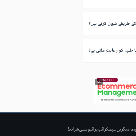
ے طریقے قبول کرتے ہیں؟
ا طلبہ کو رعایت ملتی ہے؟
AD
بطہ
میگزین
سبسکرائب
پرائیویسی
شرائط