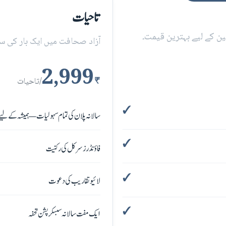
تاحیات
آزاد صحافت میں ایک بار کی سر
2,999
₹
/تاحیات
سالانہ پلان کی تمام سہولیات — ہمیشہ کے لیے
فاؤنڈرز سرکل کی رکنیت
لائیو تقاریب کی دعوت
ایک مفت سالانہ سبسکرپشن تحفہ