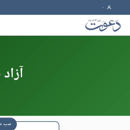
آزاد
سب سے