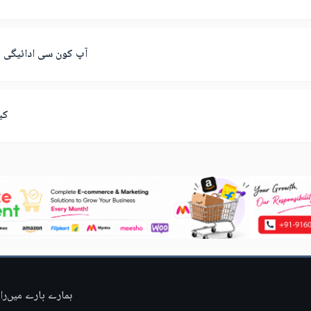
آپ کون سی ادائیگی ک
کی
ہمارے بارے میں
را