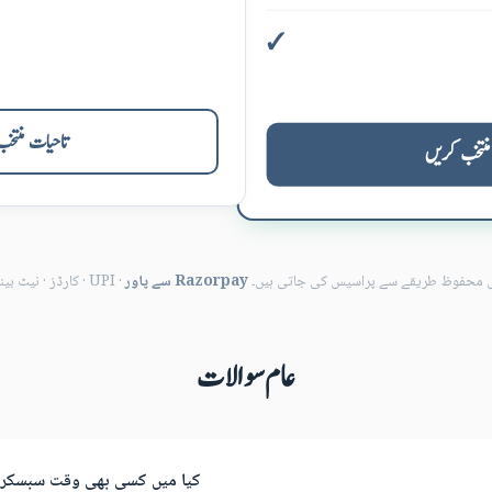
تاحیات منتخ
 منتخب کریں
یاں محفوظ طریقے سے پراسیس کی جاتی ہیں۔
Razorpay سے پاور
· UPI ·
کارڈز
·
نیٹ بین
عام سوالات
کیا میں کسی بھی وقت سبسکرپ