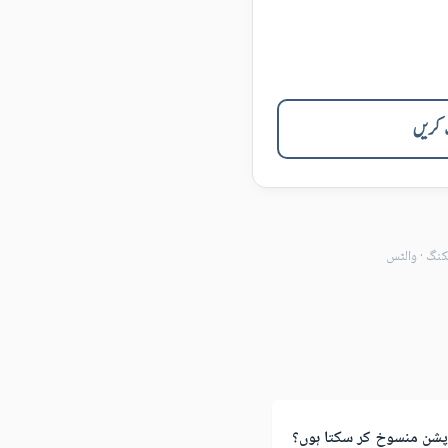
ب کریں
کنگ
·
والٹس
شن منسوخ کر سکتا ہوں؟