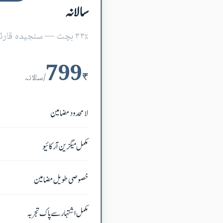
سالانہ
۳۳٪ بچت — سنجیدہ قارئین کے لیے بہترین قیمت۔
799
₹
/سالانہ
لامحدود مضامین
مکمل میگزین آرکائیو
خصوصی طویل مضامین
مکمل اشتہار سے پاک تجربہ