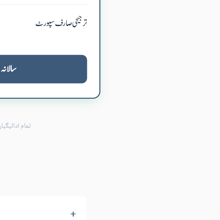
ترجیحی صارف سپورٹ
سالانہ
تمام ادائیگ