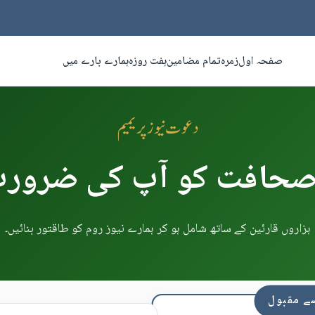
صفحہ اول
زمرہ
تمام مضامین
ہفت روزہ
ہمارے بارے میں
دعوت نیوز پریمیم
 صحافت کو آپ کی ضرورت
ہزاروں قارئین کے ساتھ شامل ہو کر ہمارے نیوز روم کو طاقتور بنائیں۔
 مقبول