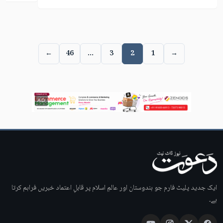
←
46
…
3
2
1
→
AD
ایک جدید پلیٹ فارم جو ہندوستان اور عالمِ اسلام پر قابلِ اعتماد خبریں فراہم کرتا
ہے۔