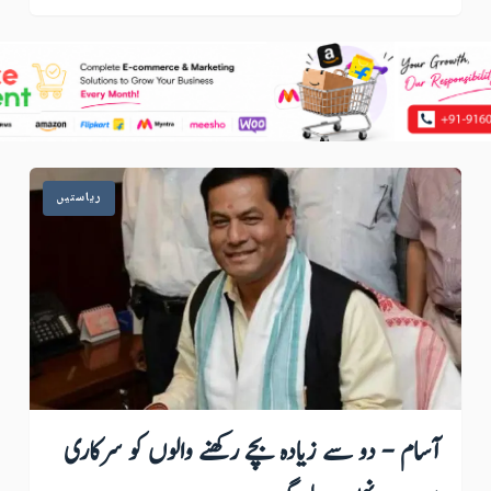
ریاستیں
آسام - دو سے زیادہ بچے رکھنے والوں کو سرکاری