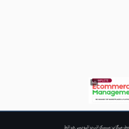
AD
بطہ
میگزین
سبسکرائب
پرائیویسی
شرائط