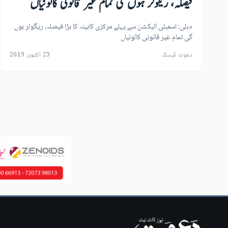
فیصلہ، ریگولر ہوں گی تمام غیر قانونی کالونیاں
دہلی: اسمبلی الیکشن سے پہلے مرکزی کابینہ کا بڑا فیصلہ، ریگولر ہوں
گی تمام غیر قانونی کالونیاں
دعوت ڈیسک
23 اکتوبر 2019