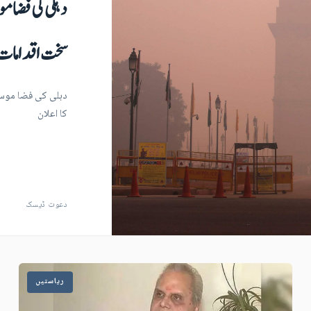
دہلی کی فضا م
سخت اقدامات ک
دہلی کی فضا موسم
کا اعلان
دعوت ڈیسک
ریاستیں