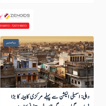
ریاستیں
دہلی: اسمبلی الیکشن سے پہلے مرکزی کابینہ کا بڑا