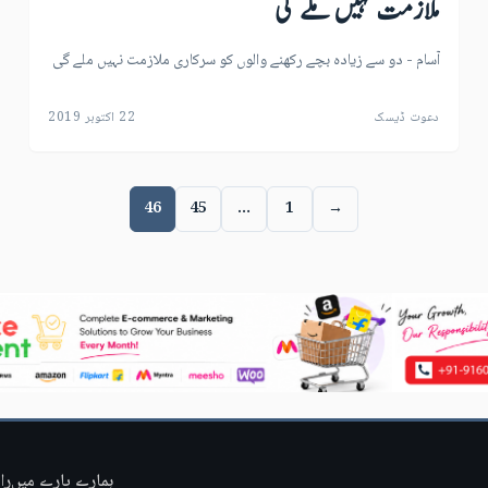
ملازمت نہیں ملے گی
آسام - دو سے زیادہ بچے رکھنے والوں کو سرکاری ملازمت نہیں ملے گی
دعوت ڈیسک
22 اکتوبر 2019
46
45
…
1
→
ہمارے بارے میں
را