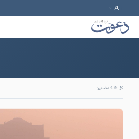
کل 459 مضامین