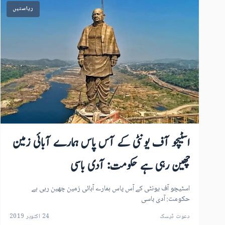
ریاستیں
اسٹیچو آف یونٹی کے آس پاس ہمارے آبائی زمین
چھین رہی ہے حکومت: آدی باسی
اسٹیچو آف یونٹی کے آس پاس ہمارے آبائی زمین چھین رہی ہے
حکومت: آدی باسی
دعوت ڈیسک
24 اکتوبر 2019