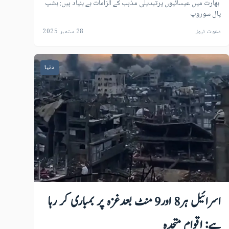
بھارت میں عیسائیوں پرتبدیلی مذہب کے الزامات بے بنیاد ہیں: بشپ
پال سوروپ
دعوت نیوز
28 ستمبر 2025
دنیا
اسرائیل ہر8 اور9 منٹ بعدغزہ پر بمباری کر رہا
ہے: اقوام متحدہ