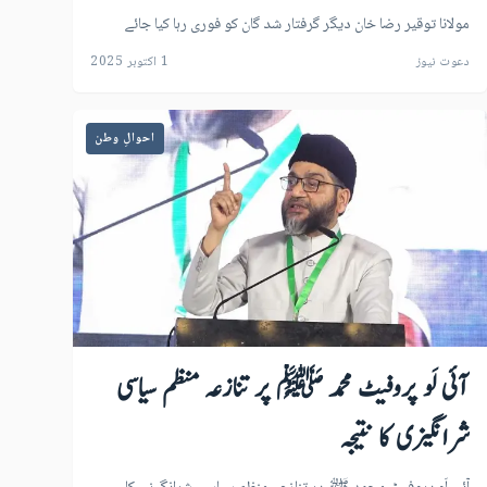
مولانا توقیر رضا خان دیگر گرفتار شد گان کو فوری رہا کیا جائے
دعوت نیوز
1 اکتوبر 2025
احوالِ وطن
آئی لَو پروفیٹ محمد ﷺ پر تنازعہ منظم سیاسی
شرانگیزی کا نتیجہ