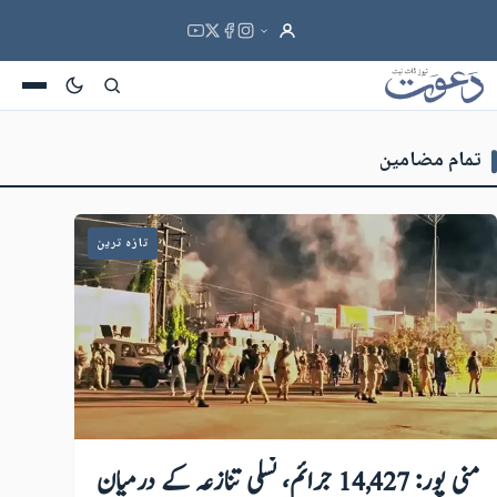
تمام مضامین
تازہ ترین
منی پور: 14,427 جرائم، نسلی تنازعہ کے درمیان