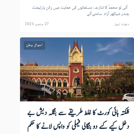
آئی لو محمدؐ کا تنازعہ: مسلمانوں کی حمایت میں رکن پارلیمنٹ
چندر شیکھر آزاد سامنے آئے
دعوت نیوز
27 ستمبر 2025
احوالِ وطن
کلکتہ ہائی کورٹ کا غلط طریقے سے بنگلہ دیش بے
دخل کیے گئے دو بنگالی فیملی کو واپس لانے کا حکم