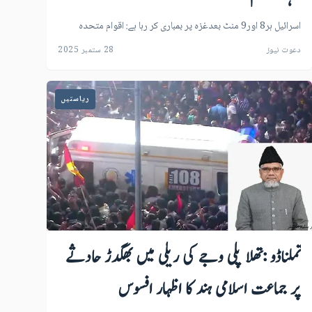
اسرائیل ہر8 اور9 منٹ بعدغزہ پر بمباری کر رہا ہے: اقوام متحدہ
دعوت نیوز
28 ستمبر 2025
ریاستیں
تملناڈو :تھلا پلی وجے کی ریلی میں بھگدڑ حادثے
پر جماعت اسلامی ہند کا اظہار افسوس