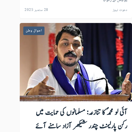
دعوت نیوز
28 ستمبر 2025
احوالِ وطن
آئی لو محمدؐ کا تنازعہ: مسلمانوں کی حمایت میں
رکن پارلیمنٹ چندر شیکھر آزاد سامنے آئے