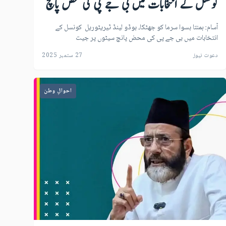
کونسل کے انتخابات میں بی جے پی کی محض پانچ
سیٹوں پر جیت
آسام: ہمنتا بسوا سرما کو جھٹکا، بوڈو لینڈ ٹیریٹوریل کونسل کے
انتخابات میں بی جے پی کی محض پانچ سیٹوں پر جیت
دعوت نیوز
27 ستمبر 2025
احوالِ وطن