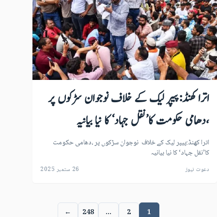
اترا کھنڈ:پیپر لیک کے خلاف نوجوان سڑکوں پر
،دھامی حکومت کا’نقل جہاد‘ کا نیا بیانیہ
اترا کھنڈ:پیپر لیک کے خلاف نوجوان سڑکوں پر ،دھامی حکومت
کا’نقل جہاد‘ کا نیا بیانیہ
دعوت نیوز
26 ستمبر 2025
←
248
…
2
1