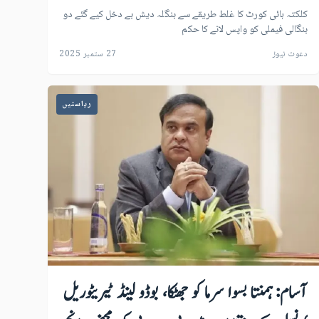
کلکتہ ہائی کورٹ کا غلط طریقے سے بنگلہ دیش بے دخل کیے گئے دو
بنگالی فیملی کو واپس لانے کا حکم
دعوت نیوز
27 ستمبر 2025
ریاستیں
آسام: ہمنتا بسوا سرما کو جھٹکا، بوڈو لینڈ ٹیریٹوریل