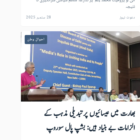
آئی لَو پروفیٹ محمد ﷺ پر تنازعہ منظم سیاسی شرانگیزی کا
نتیجہ
دعوت نیوز
28 ستمبر 2025
احوالِ وطن
بھارت میں عیسائیوں پرتبدیلی مذہب کے
الزامات بے بنیاد ہیں: بشپ پال سوروپ