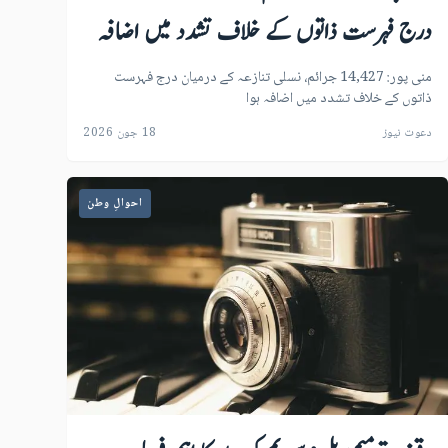
درج فہرست ذاتوں کے خلاف تشدد میں اضافہ
ہوا
منی پور: 14,427 جرائم، نسلی تنازعہ کے درمیان درج فہرست
ذاتوں کے خلاف تشدد میں اضافہ ہوا
دعوت نیوز
18 جون 2026
احوالِ وطن