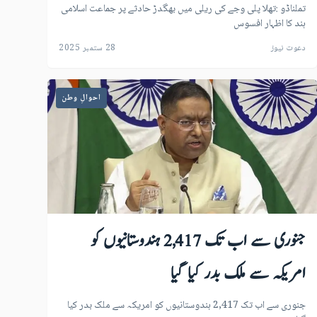
تملناڈو :تھلا پلی وجے کی ریلی میں بھگدڑ حادثے پر جماعت اسلامی
ہند کا اظہار افسوس
دعوت نیوز
28 ستمبر 2025
احوالِ وطن
جنوری سے اب تک 2,417 ہندوستانیوں کو
امریکہ سے ملک بدر کیا گیا
جنوری سے اب تک 2,417 ہندوستانیوں کو امریکہ سے ملک بدر کیا