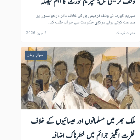
وقف ترمیمی بل: سپریم کورٹ کا اہم فیصلہ
سپریم کورٹ نے وقف ترمیمی بل کے خلاف دائر درخواستوں پر
سماعت کرتے ہوئے مرکزی حکومت سے جواب طلب کیا۔
دعوت ڈیسک
9 جون 2026
احوالِ وطن
ملک بھر میں مسلمانوں اور عیسائیوں کے خلاف
نفرت انگیز جرائم میں خطرناک اضافہ