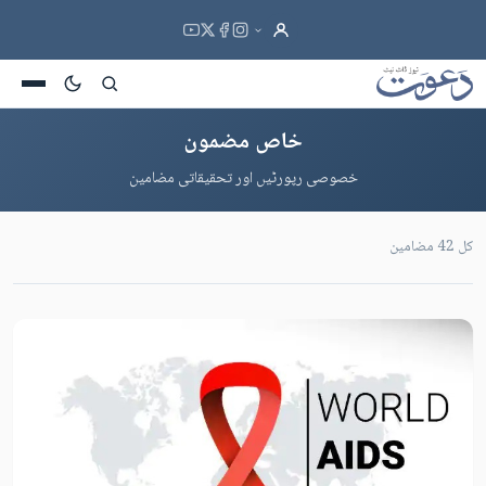
خاص مضمون
خصوصی رپورٹیں اور تحقیقاتی مضامین
کل 42 مضامین