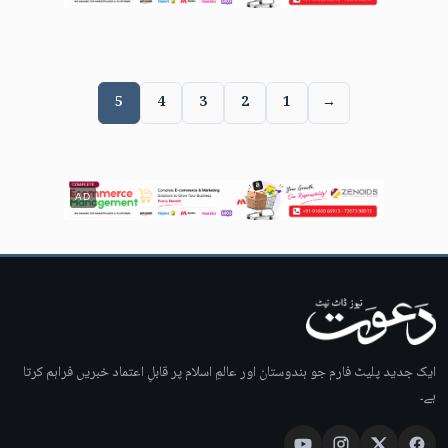
5
4
3
2
1
→
AD
ایک جدید پلیٹ فارم جو ہندوستان اور عالمِ اسلام پر قابلِ اعتماد خبریں فراہم کرتا
ہے۔