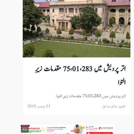
اتر پردیش میں 75،01،283 مقدمات زیرِ
التوا
اتر پردیش میں 75،01،283 مقدمات زیرِ التوا
افروز عالم ساحل
21 نومبر 2019
AD