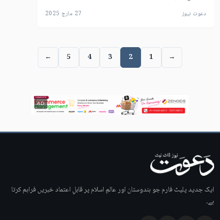
دعوت نیوز
27 مارچ 2025
←
5
4
3
2
1
→
AD
ایک جدید پلیٹ فارم جو ہندوستان اور عالمِ اسلام پر قابلِ اعتماد خبریں فراہم کرتا
ہے۔