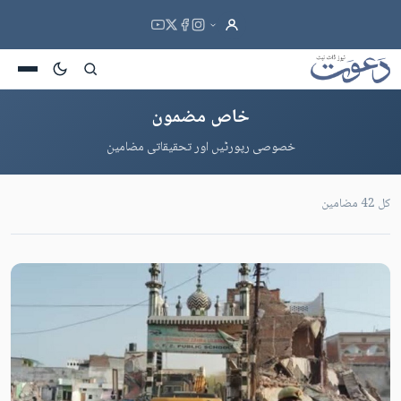
خاص مضمون
خصوصی رپورٹیں اور تحقیقاتی مضامین
کل 42 مضامین