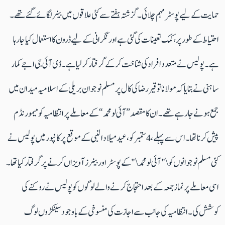
حمایت کے لیے پوسٹر مہم چلائی۔ گزشتہ ہفتے سے کئی علاقوں میں بینر لگائے گئے تھے۔
احتیاط کے طور پر، کمک تعینات کی گئی ہے اور نگرانی کے لیے ڈرون کا استعمال کیا جا رہا
ہے۔ پولیس نے متعدد افراد کی شناخت کر کے گرفتار کر لیا ہے۔ ڈی آئی جی اجے کمار
ساہنی نے بتایا کہ مولانا توقیر رضا کی کال پر مسلم نوجوان بریلی کے اسلامیہ میدان میں
جمع ہونے جارہے تھے۔ ان کا مقصد ”آئی لو محمد“ کے معاملے پر انتظامیہ کو میمورنڈم
پیش کرنا تھا۔ اس سے پہلے، 4 ستمبر کو، عید میلاد النبی کے موقع پر کانپور میں پولیس نے
کئی مسلم نوجوانوں کو \"آئی لو محمد\" کے پوسٹر اور بینرز آویزاں کرنے پر گرفتار کیا تھا۔
اسی معاملے پر نماز جمعہ کے بعد احتجاج کرنے والے لوگوں کو پولیس نے روکنے کی
کوشش کی۔ انتظامیہ کی جانب سے اجازت کی منسوخی کے باوجود سینکڑوں لوگ