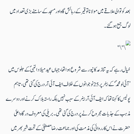
بعد کوتوالی علاقے میں مولانا توقیر کے رہائش گاہ اور مسجد کے سامنے بڑی تعداد میں
لوگ جمع ہو گئے۔
خیال رہے کہ یہ تنازعہ کانپور سے شروع ہوا تھا، جہاں عید میلاد النبیؐ کے جلوس میں
’آئی لو محمدؐ‘ کے بینر پر 25 نوجوانوں کے خلاف ایف آئی آر درج کی گئی تھی، تاہم
پولیس کا کہنا تھا کہ ایف آئی آر بینر کے سبب نہیں بلکہ راستہ بلاک کرنے اور دوسرے
مذہب کے جذبات مجروح کرنے پر درج کی گئی تھی۔بریلی کی معروف درگاہ اعلیٰ
حضرت نے اس کارروائی کی مذمت کی اور جماعت رضا مصطفیٰ کے تحت شہر بھر میں