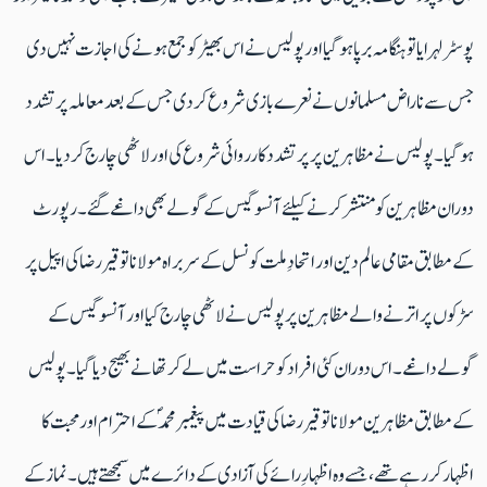
پوسٹر لہرایا تو ہنگامہ برپا ہو گیا اور پولیس نے اس بھیڑ کو جمع ہونے کی اجازت نہیں دی
جس سے ناراض مسلمانوں نے نعرے بازی شروع کر دی جس کے بعد معاملہ پر تشدد
ہو گیا ۔ پولیس نے مظاہرین پر پر تشدد کارروائی شروع کی اور لاٹھی چارج کر دیا ۔اس
دوران مظاہرین کو منتشر کرنے کیلئے آنسو گیس کے گولے بھی داغے گئے ۔ رپورٹ
کے مطابق مقامی عالم دین اور اتحادِ ملت کونسل کے سربراہ مولانا توقیر رضا کی اپیل پر
سڑکوں پر اترنے والے مظاہرین پر پولیس نے لاٹھی چارج کیا اور آنسو گیس کے
گولے داغے۔ اس دوران کئی افراد کو حراست میں لے کر تھانے بھیج دیا گیا۔ پولیس
کے مطابق مظاہرین مولانا توقیر رضا کی قیادت میں پیغمبر محمدؐ کے احترام اور محبت کا
اظہار کر رہے تھے، جسے وہ اظہارِ رائے کی آزادی کے دائرے میں سمجھتے ہیں۔ نماز کے