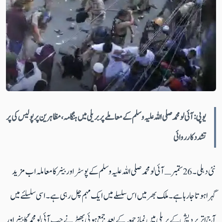
یو پی:آئی لو محمد صلی اللہ علیہ وسلم کے معاملے پر بریلی میں ہنگامہ ،مظاہرین پر پولیس کی پر
تشدد کارروائی
نئی دہلی ۔26 ستمبر ـ آئی لو محمد صلی اللہ علیہ وسلم کے پوسٹر اور بینر کا معاملہ اب مزید
گہرا ہوتا جا رہا ہے ۔ ملک بھر میں اس سلسلے میں ایک مہم چل رہی ہے ۔ اسی سلسلئے میں
آج اتر پردیش کے بریلی میں نماز جمعہ کے بعد جمع ہوئی بھیڑ نے جب آئی لو محمد ؐ کا بینر اور