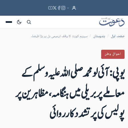
صفحہ اول
/
ہندوستان
/
سپریم کورٹ کا وقف ترمیمی بل پر بڑا فیصلہ
احوالِ وطن
یو پی:آئی لو محمد صلی اللہ علیہ وسلم کے
معاملے پر بریلی میں ہنگامہ ،مظاہرین پر
پولیس کی پر تشدد کارروائی