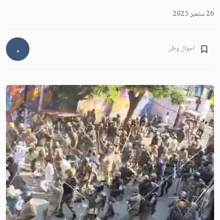
26 ستمبر 2025
احوالِ وطن
د