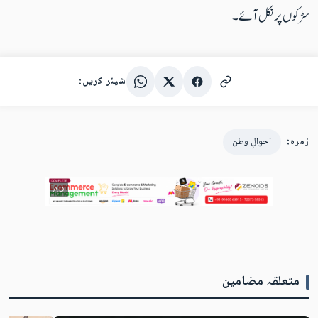
سڑکوں پر نکل آئے۔
شیئر کریں:
زمرہ:
احوالِ وطن
AD
متعلقہ مضامین