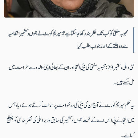
محبوبہ مفتی کو کب تک نظربند رکھا جاسکتا ہے؟: سپریم کورٹ نے جموں و کشمیر انتظامیہ
سے دو ہفتے کے اندر جواب طلب کیا
نئی دہلی، ستمبر 29: محبوبہ مفتی کی بیٹی التجا اور ان کے بھائی اپنی والدہ سے حراست میں
مل سکتے ہیں۔
یہ حکم سپریم کورٹ نے آج ان کی بیٹی کی درخواست پر سماعت کرتے ہوئے دیا، جس
میں التجا نے پی ایس اے کے تحت جموں و کشمیر کی سابق وزیر اعلی کی نظربندی کو چیلنج
کیا ہے۔