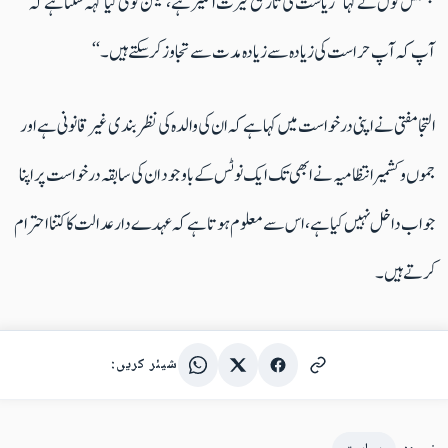
جسٹس کول نے کہا ’’ریاست کی تاریخ حیرت انگیز ہے، لیکن کوئی کیا کہہ سکتا ہے کہ
آپ کہ آپ حراست کی زیادہ سے زیادہ مدت سے تجاوز کر سکتے ہیں۔‘‘
التجا مفتی نے اپنی درخواست میں کہا ہے کہ ان کی والدہ کی نظربندی غیر قانونی ہے اور
جموں و کشمیر انتظامیہ نے ابھی تک ایک نوٹس کے باوجود ان کی سابقہ درخواست پر اپنا
جواب داخل نہیں کیا ہے، اس سے معلوم ہوتا ہے کہ عہدے دار عدالت کا کتنا احترام
کرتے ہیں۔
شیئر کریں: