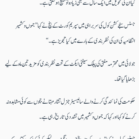
کیا ان کی تحویل میں ایک سال سے بھی زیادہ توسیع ہوسکتی ہے۔
جسٹس سنجے کشن کول کی سربراہی میں سپریم کورٹ کے بنچ نے کہا ’’جموں و کشمیر
انتظامیہ کی ان کی نظربندی کے بارے میں کیا تجویز ہے۔‘‘
جولائی میں محترمہ مفتی کی پبلک سیفٹی ایکٹ کے تحت نظر بندی کو مزید تین ماہ کے لیے
بڑھایا گیا تھا۔
حکومت کی نمائندگی کرنے والے سالیسیٹر جنرل تشار مہتا نے ججوں سے کوئی مشاہدہ نہ
کرنے کو کہا اور کہا کہ جموں و کشمیر میں تشدد کی تاریخ رہی ہے۔