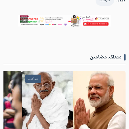
زمرہ:
سیاست
AD
متعلقہ مضامین
سیاست