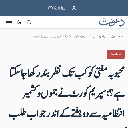
صفحہ اول
/
ہندوستان
/
سپریم کورٹ کا وقف ترمیمی بل پر بڑا فیصلہ
سیاست
محبوبہ مفتی کو کب تک نظربند رکھا جاسکتا
ہے؟: سپریم کورٹ نے جموں و کشمیر
انتظامیہ سے دو ہفتے کے اندر جواب طلب