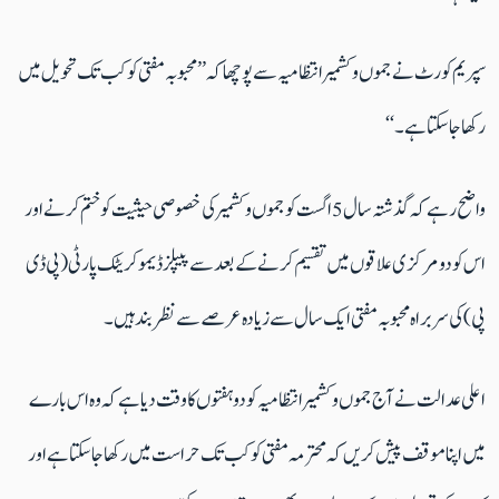
سپریم کورٹ نے جموں و کشمیر انتظامیہ سے پوچھا کہ ’’محبوبہ مفتی کو کب تک تحویل میں
رکھا جاسکتا ہے۔‘‘
واضح رہے کہ گذشتہ سال 5 اگست کو جموں و کشمیر کی خصوصی حیثیت کو ختم کرنے اور
اس کو دو مرکزی علاقوں میں تقسیم کرنے کے بعد سے پیپلز ڈیموکریٹک پارٹی (پی ڈی
پی) کی سربراہ محبوبہ مفتی ایک سال سے زیادہ عرصے سے نظربند ہیں۔
اعلی عدالت نے آج جموں وکشمیر انتظامیہ کو دو ہفتوں کا وقت دیا ہے کہ وہ اس بارے
میں اپنا موقف پیش کریں کہ محترمہ مفتی کو کب تک حراست میں رکھا جاسکتا ہے اور