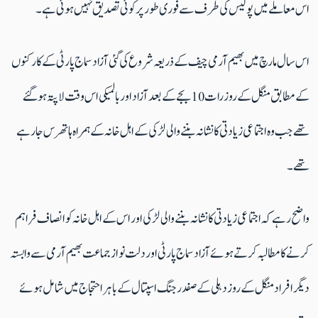
اس معاملے میں پولیس کی طرف سے فوری طور پر کوئی تصدیق نہیں ہوئی ہے۔
اس سال مارچ میں بھیم آرمی چیف کے ذریعہ شروع کی گئی آزاد سماج پارٹی کے کارکنوں
کے مطابق منگل کے روز رات 10 بجے کے بعد آزاد اور بالمیکی اس وقت لاپتہ ہوگئے
تھے جب وہ اجتماعی زیادتی کا نشانہ بننے والی لڑکی کے اہل خانہ کے ہمراہ ہاتھرس جارہے
تھے۔
واضح رہے کہ اجتماعی زیادتی کا نشانہ بننے والی لڑکی اور اس کے اہل خانہ کو انصاف فراہم
کرنے کا مطالبہ کرتے ہوئے آزاد سماج پارٹی اور دلت نواز جماعت بھیم آرمی سے وابستہ
دیگر افراد منگل کے روز دہلی کے صفدرجنگ اسپتال کے باہر احتجاج میں شامل ہوئے