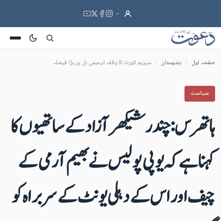
صفحہ اول
/
ہندوستان
/
سپریم کورٹ کا وقف ترمیمی بل پر بڑا فیصلہ
سیاست
ہاتھرس: چندر شیکھر آزاد کے ساتھیوں کا
کہنا ہے کہ یوپی پولیس نے بھیم آرمی کے
چیف اور اس کے دہلی یونٹ کے سربراہ کو