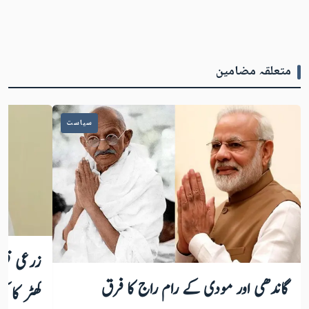
متعلقہ مضامین
سیاست
زرعی قوان
گاندھی اور مودی کے رام راج کا فرق
کھٹر کا 