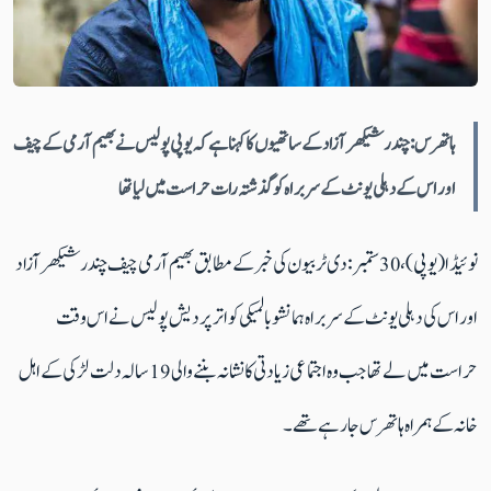
ہاتھرس: چندر شیکھر آزاد کے ساتھیوں کا کہنا ہے کہ یوپی پولیس نے بھیم آرمی کے چیف
اور اس کے دہلی یونٹ کے سربراہ کو گذشتہ رات حراست میں لیا تھا
نوئیڈا (یوپی)، 30 ستمبر: دی ٹربیون کی خبر کے مطابق بھیم آرمی چیف چندر شیکھر آزاد
اور اس کی دہلی یونٹ کے سربراہ ہمانشو بالمیکی کو اتر پردیش پولیس نے اس وقت
حراست میں لے تھا جب وہ اجتماعی زیادتی کا نشانہ بننے والی 19 سالہ دلت لڑکی کے اہل
خانہ کے ہمراہ ہاتھرس جارہے تھے۔