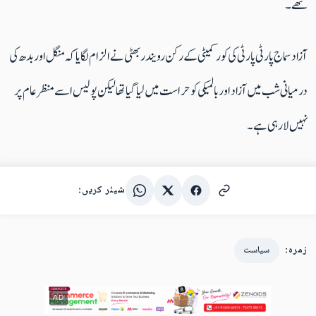
تھے۔
آزاد سماج پارٹی پارٹی کی کور کمیٹی کے رکن رویندر بھٹی نے الزام لگایا کہ منگل اور بدھ کی
درمیانی شب میں آزاد اور بالمیکی کو حراست میں لیا گیا تھا لیکن پولیس اسے منظر عام پر
نہیں لا رہی ہے۔
شیئر کریں:
زمرہ:
سیاست
AD