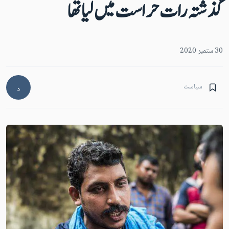
گذشتہ رات حراست میں لیا تھا
30 ستمبر 2020
سیاست
د