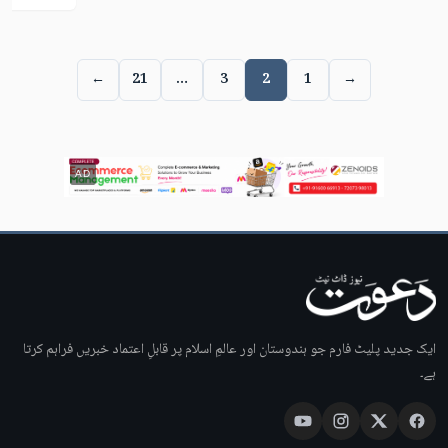
←
21
…
3
2
1
→
AD
ایک جدید پلیٹ فارم جو ہندوستان اور عالمِ اسلام پر قابلِ اعتماد خبریں فراہم کرتا
ہے۔