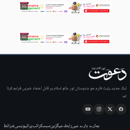
AD
AD
ایک جدید پلیٹ فارم جو ہندوستان اور عالمِ اسلام پر قابلِ اعتماد خبریں فراہم کرتا
ہے۔
ہمارے بارے میں
رابطہ
میگزین
سبسکرائب
پرائیویسی
شرائط