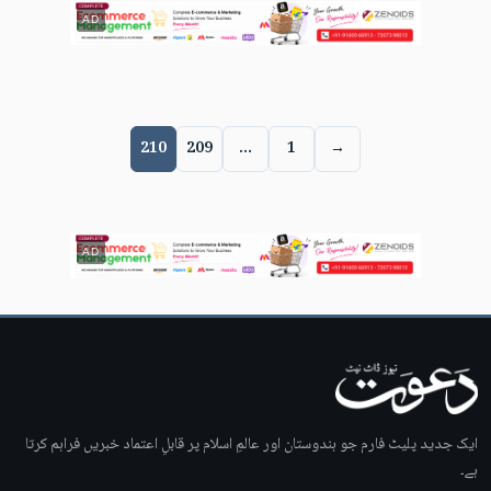
AD
210
209
…
1
→
AD
ایک جدید پلیٹ فارم جو ہندوستان اور عالمِ اسلام پر قابلِ اعتماد خبریں فراہم کرتا
ہے۔