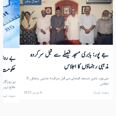
احوالِ وطن
جے پور: بابری مسجد فیصلے سے قبل سرکردہ
بے روزگا
مذہبی رہنماؤں کا اجلاس
حکومت ک
جے پور: بابری مسجد فیصلے سے قبل سرکردہ مذہبی رہنماؤں کا
بے روزگاری
اجلاس
علاج نہیں
دعوت ڈیسک
4 نومبر 2019
دعوت ڈیسک