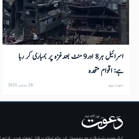
اسرائیل ہر8 اور9 منٹ بعدغزہ پر بمباری کر رہا
ہے: اقوام متحدہ
دعوت نیوز
28 ستمبر 2025
ایک جدید پلیٹ فارم جو ہندوستان اور عالمِ اسلام پر قابلِ اعتماد خبریں فراہم کر