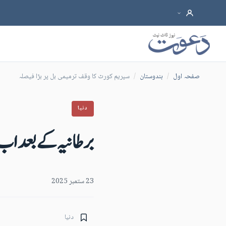
صفحہ اول
/
ہندوستان
/
سپریم کورٹ کا وقف ترمیمی بل پر بڑا فیصلہ
دنیا
برطانیہ کے بعد اب 
23 ستمبر 2025
دنیا