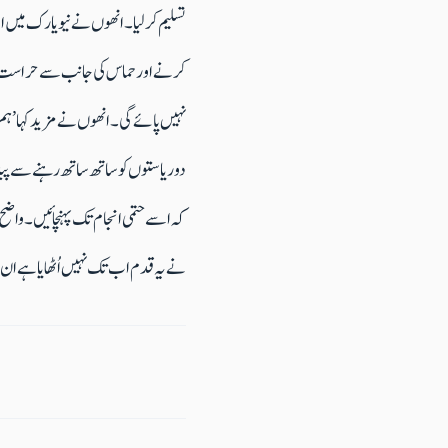
تسلیم کرلیا۔انھوں نے نیویارک میں ا
نہیں پائے گی ۔انھوں نے مزید کہا ’ہم 
دو ریاستوں کو ساتھ ساتھ رہنے سے پیدا
نے یہ قدم اب تک نہیں اُٹھایا ہے ان م