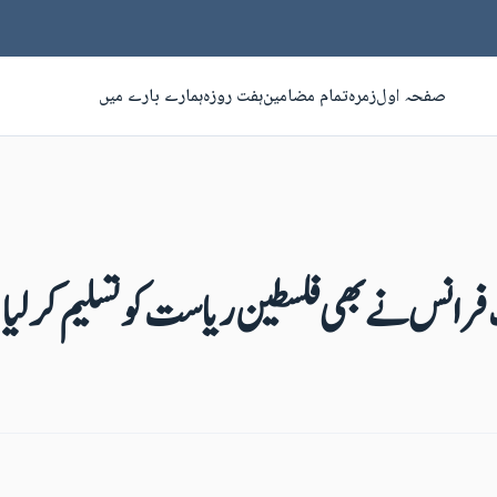
صفحہ اول
زمرہ
تمام مضامین
ہفت روزہ
ہمارے بارے میں
فرانس نے بھی فلسطین ریاست کو تسلیم کرلیا