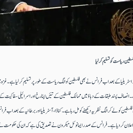
سطین ریاست کو تسلیم کرلیا
انیہ ،کناڈا اور اسٹریلیا کے بعد اب فرانس نے بھی فلسطین کو الگ ریاست کے طور پر تسلیم کر لیا ہے
یا ہے ۔ انصاف پسند طبقات کے دباؤ میں ممالک فلسطین کے تئیں اپنا رخ اور اسرائیلی سفاکیت کے 
فلسطین کو لے کر الگ نظریہ دیکھنے کو مل رہا ہے۔کناڈا ،آسٹریلیا اور برطانیہ کے بعد اب فر
ا اعلان کر دیا ہے۔فرانس کے صدر ایمانوئل میکرون نے تصدیق کی ہے کہ ان کی حکومت نے فل