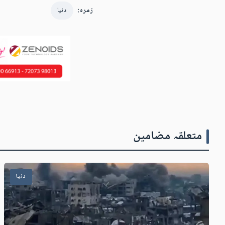
زمرہ:
دنیا
متعلقہ مضامین
دنیا