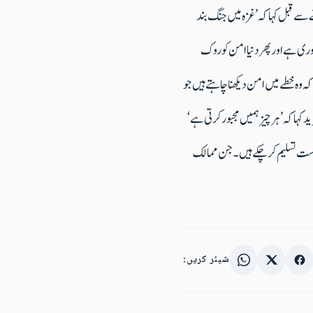
سے قبل کہا کہ ’غزہ میں جنگ بند
کہ ’چند لمحوں کی دوری ہے اور پھر دنیا امن کو روک
 وہ خطے میں امن دیکھنا چاہتے ہیں جو
کہا کہ ’ہر چیز ہمیں مجبور کرتی ہے‘
یں سے 75 فیصد فلسطین کو پہلے ہی بطور ایک ریاست تسلیم کر چکے ہیں۔ جن ممالک
شیئر کریں: