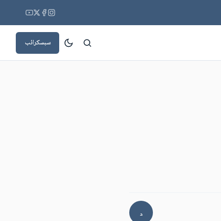
سبسکرائب
د