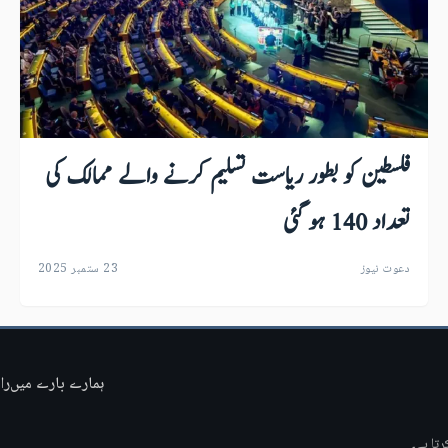
فلسطین کو بطور ریاست تسلیم کرنے والے ممالک کی
تعداد 140 ہو گئی
دعوت نیوز
23 ستمبر 2025
ہمارے بارے میں
را
تا ہے۔