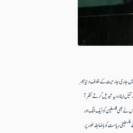
 ۔غزہ میں جاری جارحیت کے خلاف دنیا بھر
تئیں اپنا رویہ تبدیل کرتے نظر آ
انس نے بھی فلسطین کو ایک الگ اور
سطینی ریاست کو باضابطہ طور پر