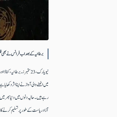
برطانیہ کے بعد اب فرانس نے بھی فل
نیو یارک ،23 ستمبر :۔ برط
میں اٹھنے والی آواز نے اپنا اثر دکھا
رہے ہیں ۔حالیہ دنوں میں دنیا بھر میں 
آزاد ریاست کے طور پر تسلیم کرنے ک