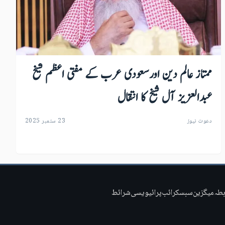
ممتاز عالم دین اورسعودی عرب کے مفتی اعظم شیخ
عبدالعزیز آل شیخ کا انتقال
دعوت نیوز
23 ستمبر 2025
بطہ
میگزین
سبسکرائب
پرائیویسی
شرائط