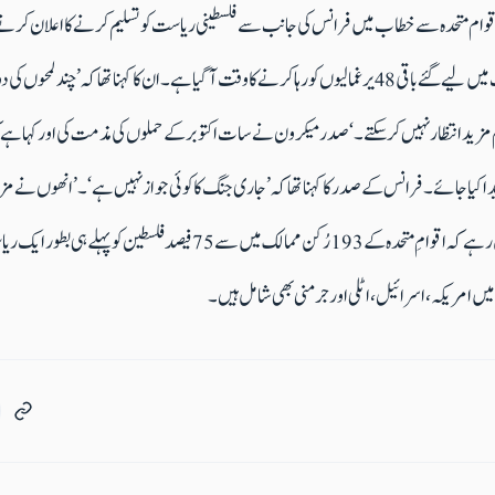
قوام متحدہ سے خطاب میں فرانس کی جانب سے فلسطینی ریاست کو تسلیم کرنے کا اعلان کرنے 
کرنے اور حماس کی جانب سے حراست میں لیے گئے باقی 48 یرغمالیوں کو رہا کرنے کا وقت آگیا ہے۔ ان کا کہنا تھا 
مزید انتظار نہیں کر سکتے۔‘صدر میکرون نے سات اکتوبر کے حملوں کی مذمت کی اور کہا ہے کہ
 کیا جائے۔فرانس کے صدر کا کہنا تھا کہ ’جاری جنگ کا کوئی جواز نہیں ہے‘۔ ’انھوں نے مزید 
کہ اسے حتمی انجام تک پہنچائیں ۔واضح رہے کہ اقوامِ متحدہ کے 193 رُکن ممالک م
یں امریکہ، اسرائیل، اٹلی اور جرمنی بھی شامل ہیں۔