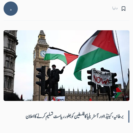
دنیا
د
برطانیہ، کینیڈا اور آسٹریلیا کا فلسطین کو بطور ریاست تسلیم کرنے کا اعلان