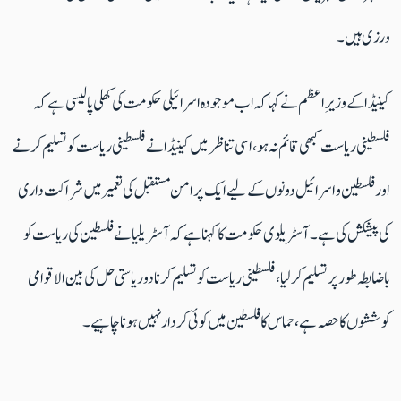
ورزی ہیں۔
کینیڈا کے وزیرِ اعظم نے کہا کہ اب موجودہ اسرائیلی حکومت کی کھلی پالیسی ہے کہ
فلسطینی ریاست کبھی قائم نہ ہو، اسی تناظر میں کینیڈا نے فلسطینی ریاست کو تسلیم کرنے
اور فلسطین و اسرائیل دونوں کے لیے ایک پرامن مستقبل کی تعمیر میں شراکت داری
کی پیشکش کی ہے۔آسٹریلوی حکومت کا کہنا ہے کہ آسٹریلیا نےفلسطین کی ریاست کو
باضابطہ طور پر تسلیم کر لیا، فلسطینی ریاست کو تسلیم کرنا دو ریاستی حل کی بین الاقوامی
کوششوں کا حصہ ہے، حماس کا فلسطین میں کوئی کردار نہیں ہونا چاہیے۔