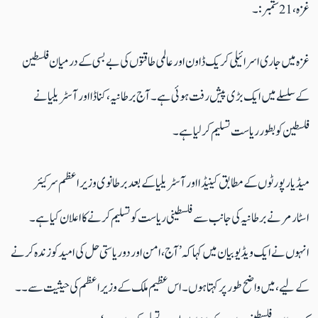
غزہ ،21 ستمبر :۔
غزہ میں جاری اسرائیلی کریک ڈاون اور عالمی طاقتوں کی بے بسی کے درمیان فلسطین
کے سلسلے میں ایک بڑی پیش رفت ہوئی ہے ۔ آج برطانیہ ،کناڈا اور آسٹریلیا نے
فلسطین کو بطور ریاست تسلیم کر لیا ہے ۔
میڈیا رپورٹوں کے مطابق کینیڈا اور آسٹریلیا کے بعد برطانوی وزیر اعظم سر کیئر
اسٹارمر نے برطانیہ کی جانب سے فلسطینی ریاست کو تسلیم کرنے کا اعلان کیا ہے۔
انہوں نے ایک ویڈیو بیان میں کہا کہ ’آج، امن اور دو ریاستی حل کی امید کو زندہ کرنے
کے لیے، میں واضح طور پر کہتا ہوں۔
اس عظیم ملک کے وزیر اعظم کی حیثیت سے۔۔