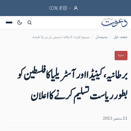
صفحہ اول
/
ہندوستان
/
سپریم کورٹ کا وقف ترمیمی بل پر بڑا فیصلہ
دنیا
برطانیہ، کینیڈا اور آسٹریلیا کا فلسطین کو
بطور ریاست تسلیم کرنے کا اعلان
21 ستمبر 2025