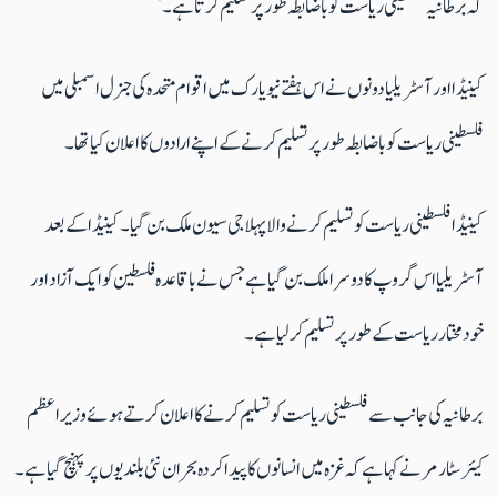
کہ برطانیہ فلسطینی ریاست کو باضابطہ طور پر تسلیم کرتا ہے۔‘
کینیڈا اور آسٹریلیا دونوں نے اس ہفتے نیویارک میں اقوام متحدہ کی جنرل اسمبلی میں
فلسطینی ریاست کو باضابطہ طور پر تسلیم کرنے کے اپنے ارادوں کا اعلان کیا تھا۔
کینیڈا فلسطینی ریاست کو تسلیم کرنے والا پہلا جی سیون ملک بن گیا۔کینیڈا کے بعد
آسٹریلیا اس گروپ کا دوسرا ملک بن گیا ہے جس نے باقاعدہ فلسطین کو ایک آزاد اور
خود مختار ریاست کے طور پر تسلیم کر لیا ہے۔
برطانیہ کی جانب سے فلسطینی ریاست کو تسلیم کرنے کا اعلان کرتے ہوئے وزیر اعظم
کیئر سٹارمر نے کہا ہے کہ غزہ میں انسانوں کا پیدا کردہ بحران نئی بلندیوں پر پہنچ گیا ہے۔