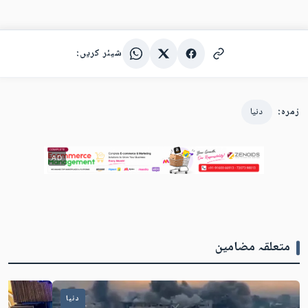
شیئر کریں:
زمرہ:
دنیا
AD
متعلقہ مضامین
دنیا