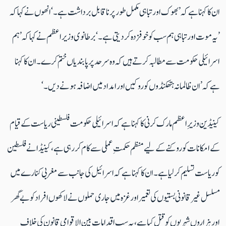
ان کا کہنا ہے کہ ’بھوک اور تباہی مکمل طور پر ناقابل برداشت ہے۔‘ انھوں نے کہا کہ
’یہ موت اور تباہی ہم سب کو خوفزدہ کر دیتی ہے۔‘ برطانوی وزیر اعظم نے کہا کہ ’ہم
اسرائیلی حکومت سے مطالبہ کرتے ہیں کہ وہ سرحد پر پابندیاں ختم کرے۔ ان کا کہنا
ہے کہ ’ان ظالمانہ ہتھکنڈوں کو روکیں اور امداد میں اضافہ ہونے دیں۔‘
کینیڈین وزیرِاعظم مارک کرنی کا کہنا ہے کہ اسرائیلی حکومت فلسطینی ریاست کے قیام
کے امکانات کو روکنے کے لیے منظم حکمتِ عملی سے کام کر رہی ہے، کینیڈا نے فلسطین
کو ریاست تسلیم کر لیا ہے۔ان کا کہنا ہے کہ اسرائیل کی جانب سے مغربی کنارے میں
مسلسل غیر قانونی بستیوں کی تعمیر اور غزہ میں جاری حملوں نے لاکھوں افراد کو بے گھر
اور ہزاروں شہریوں کو قتل کیا ہے، یہ سب اقدامات بین الاقوامی قانون کی خلاف