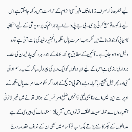
لیے خطرہ بتا کر صرف 12 ماہ تک بغیر کسی الزام کے حراست میں رکھا جا سکتا ہےاس
لیے مذکورہ توسیع کرنی پڑی ۔ بی جے پی والے اپنے جرائم کی پردہ پوشی کے لیے انتخابی
کامیابی کو جواز بناتے ہیں مگر جب امرت پال سنگھ یا انجنیر رشید کی بات آتی ہے تو وہ
دلیل ہوا ہوجاتی ہے۔ آئین کے مطابق چونکہ 6 ماہ کے اندر ہر رکن پارلیمان کی حلف
برداری لازمی ہے اس کے لیے ان دونوں کو ایک دن کی پیرول رہا کرکے یہ رسم ادا کی
گئی اور پھر جیل بھیج دیا گیا۔ ویسے انتخابی نتائج کے بعد اگر حکومت امرت پال سنگھ کے
اوپر سے این ایس اے ہٹا بھی لیتی تو انہیں ضلع امرتسر کے اجنالہ تھانے میں غیر قانونی
ہتھیاروں سے حملہ سمیت مختلف تھانوں میں تقریباً 12 مقدمات کی پیروی کے لیے
عدالتوں کے چکر کاٹنے پڑتےبلکہ اب تو آسام میں بھی ان کے خلاف مقدمہ درج