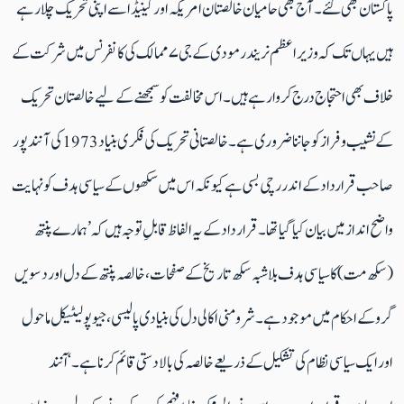
پاکستان بھی گئے۔ آج بھی حامیان خالصتان امریکہ اور کینیڈا سے اپنی تحریک چلا رہے
ہیں یہاں تک کہ وزیر اعظم نریندر مودی کے جی ۷ ممالک کی کانفرنس میں شرکت کے
خلاف بھی احتجاج درج کروا رہے ہیں ۔ اس مخالفت کو سمجھنے کے لیے خالصتان تحریک
کے نشیب و فراز کو جاننا ضروری ہے۔ خالصتانی تحریک کی فکری بنیاد 1973 کی آنند پور
صاحب قرارداد کے اندر رچی بسی ہے کیونکہ اس میں سکھوں کے سیاسی ہدف کو نہایت
واضح انداز میں بیان کیا گیا تھا۔قرار داد کے یہ الفاظ قابلِ توجہ ہیں کہ ’ہمارے پنتھ
(سکھ مت) کا سیاسی ہدف بلاشبہ سکھ تاریخ کے صفحات، خالصہ پنتھ کے دل اور دسویں
گرو کے احکام میں موجود ہے۔ شرومنی اکالی دل کی بنیادی پالیسی ،جیو پولیٹیکل ماحول
اور ایک سیاسی نظام کی تشکیل کے ذریعے خالصہ کی بالادستی قائم کرنا ہے۔‘ ا ٓنند