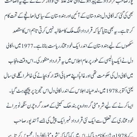
پورصاحب قرار داد سے پیدا ہونے والی ممکنہ غلط فہمی کو دور کرنے کے لیے یہ وضاحت
بھی کی گئی کہ اکالی دل ہندوستان کے آئین اور ہندوستان کے سیاسی ڈھانچے کے تحت کام
کرتا ہے۔ یہ بھی بتایا گیا کہ قرارداد الگ ملک کا مطالبہ نہیں کرتی تاہم اس کا مقصد
سکھوں کے لیے ہندوستان کے اندر ایک خود مختار ریاست بنانا ہے۔ 1977 میں، اکالی
دل نے ایک پالیسی کے طور پر عام اجلاس میں یہ قرارداد منظور کی۔اس وقت پنجاب
میں اکالی دل کی حکومت تھی اور غالباً اپنے صوبائی اقتدار کو بچانے کی خاطر اگلے ہی سال
یعنی اکتوبر 1978 میں، لدھیانہ اجلاس کے اندر اکالی دل اس تجویز پر پیچھے ہٹ گیا۔
ایسا کرنے کے لیےشرومنی گردوارہ پربندھک کمیٹی کے صدر گروچرن سنگھ ٹوہرا نے
خود مختاری کے تعلق سے ایک نئی قرارداد نمبر ایک پیش کی جسے آنند پور صاحب
کے 1978 ورژن کا نام دیا گیا ۔اس میں کہا گیا کہ ’شرومنی اکالی دل محسوس کرتا ہے