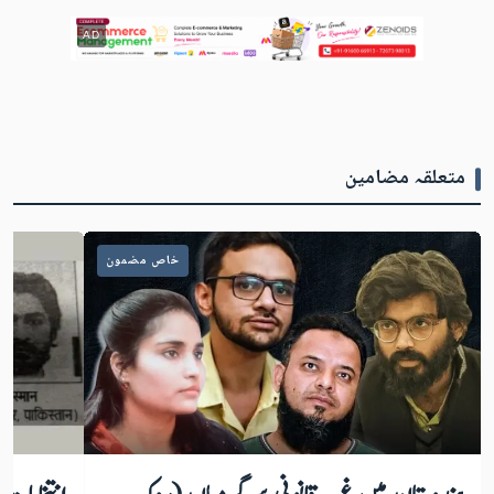
AD
متعلقہ مضامین
خاص مضمون