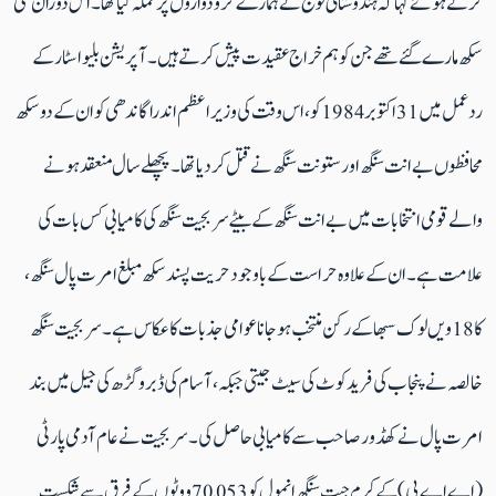
کرتے ہوئے کہا کہ ہندوستانی فوج نے ہمارے گرودواروں پر حملہ کیا تھا۔ اس دوران کئی
سکھ مارے گئے تھے جن کو ہم خراج عقیدت پیش کرتے ہیں۔ آپریشن بلیو اسٹار کے
ردعمل میں 31 اکتوبر 1984 کو، اس وقت کی وزیر اعظم اندرا گاندھی کو ان کے دو سکھ
محافظوں بے انت سنگھ اور ستونت سنگھ نے قتل کر دیا تھا۔پچھلے سال منعقد ہونے
والے قومی انتخابات میں بے انت سنگھ کے بیٹے سربجیت سنگھ کی کامیابی کس بات کی
علامت ہے۔ ان کے علاوہ حراست کے باوجود حریت پسند سکھ مبلغ امرت پال سنگھ،
کا 18ویں لوک سبھا کے رکن منتخب ہوجانا عوامی جذبات کا عکاس ہے۔ سربجیت سنگھ
خالصہ نے پنجاب کی فرید کوٹ کی سیٹ جیتی جبکہ ، آسام کی ڈبرو گڑھ کی جیل میں بند
امرت پال نے کھڈور صاحب سے کامیابی حاصل کی۔ سربجیت نے عام آدمی پارٹی
(اے اے پی) کے کرم جیت سنگھ انمول کو 70,053 ووٹوں کے فرق سے شکست