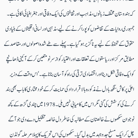
کہ ہندوستان مختلف زبانوں، مذاہب اور ثقافتوں کی ایک وفاقی اور جغرافیائی اکائی ہے۔
جمہوری روایات کے تقاضوں کو پورا کرنے کے لیے، مذہبی اور لسانی اقلیتوں کے بنیادی
حقوق کے تحفظ کے لیے یہ ناگزیر ہو گیا ہے۔ پہلے سے طے شدہ اصولوں اور مقاصد کے
مطابق مرکز اور ریاستوں کے تعلقات اور اختیار کو از سر نو متعین کرکے آئینی ڈھانچے
کو ایک وفاقی شکل دینا اور اقتصادی ترقی کی راہ کو آسان بنانا ہے۔‘ اس وقت کے وزیر
اعلیٰ پرکاش سنگھ بادل نے مذکورہ بالا قرار داد کی حمایت کرکے خود مختاری کا باب بھی بند
کرنے کی کوشش کی گئی مگر اس میں کامیابی نہیں ملی ۔ 1978 میں چندی گڑھ کے کچھ
نوجوان سکھوں نے خالصتان کے مطالبہ کی خاطر دل خالصہ تشکیل دے دی جو آگے
چل کر ایک مسلح جدوجہد میں بدل گیا ۔ سکھوں کی اس تحریک کا پہلا مرحلہ گولڈن