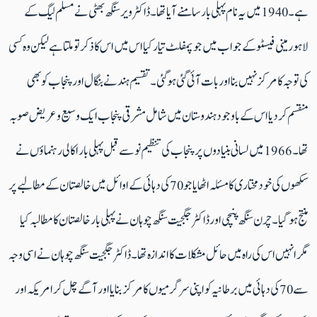
ہے۔ 1940 میں یہ نام پہلی بار سامنے آیا تھا۔ ڈاکٹر ویر سنگھ بھٹی نے مسلم لیگ کے
لاہور مینی فیسٹو کے جواب میں جو پمفلٹ تیار کیا اس میں اس کاذکرتو ملتاہے لیکن وہ کسی
کی توجہ کا مرکز نہیں بنا اوربات آئی گئی ہوگئی۔ تقسیم ہند نے بنگال اور پنجاب کو بھی
منقسم کردیا اس کے باوجود ہندوستان میں شامل مشرقی پنجاب ایک وسیع و عریض صوبہ
تھا ۔ 1966 میں لسانی بنیادوں پر پنجاب کی تنظیم نو سے قبل پہلی بار اکالی رہنماؤں نے
سکھوں کی خودمختاری کا مسئلہ اٹھایا جو 70 کی دہائی کے اوائل میں خالصتان کے مطالبے پر
منتج ہوگیا۔ چرن سنگھ پنچی اور ڈاکٹر جگجیت سنگھ چوہان نے پہلی بار خالصتان کا مطالبہ کیا
مگر انہیں اس کی راہ میں حائل مشکلات کا اندازہ تھا ۔ ڈاکٹر جگجیت سنگھ چوہان نے اسی وجہ
سے 70 کی دہائی میں برطانیہ کو اپنی سرگرمیوں کا مرکز بنایا اور آگے چل کر امریکہ اور