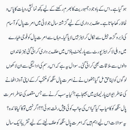
ہوگیا ہے۔ اس کے باوجود جمہوریت کا بھرم رکھنے کے لیے کچھ نمائشی رویات کا پاس و
لحاظ رکھا جاتا ہے ۔حلف برداری کے لیے گزشتہ سال جولائی میں امرت پال کو آسام
کی ڈبرو گڑھ جیل سے نکال کر ایئربیس لایا گیا۔ وہاں سے امرت پال کو فوجی طیارے
میں دہلی لاکر ایئرپورٹ سے پارلیمنٹ ہاؤس میں حلف برداری کرائی گئی نیز خاندان
والوں سے ملاقات بھی کرائی گئی۔ سوال یہ ہے کہ اس رسم کی ادائیگی سےان لاکھوں
لوگوں کواپنا حق مل گیاجنھوں نے نے امرت پال سنگھ کو منتخب کرکے اپنی آواز اٹھانے
کی خاطر ایوان پارلیمان میں بھیجا ہے ؟ کیا یہ سب کرنے سے جس مقصد کی خاطر امرت
پال سنگھ کو کامیاب کیا گیا اس کی جانب کوئی پیش رفت ہوئی؟؟ اگر نہیں تو کا کیا فائدہ؟
یہ سوالات اس لیے اہم ہیں کہ امرت پال سنگھ کو حلف لینے کے لیے تقریباً ایک سال