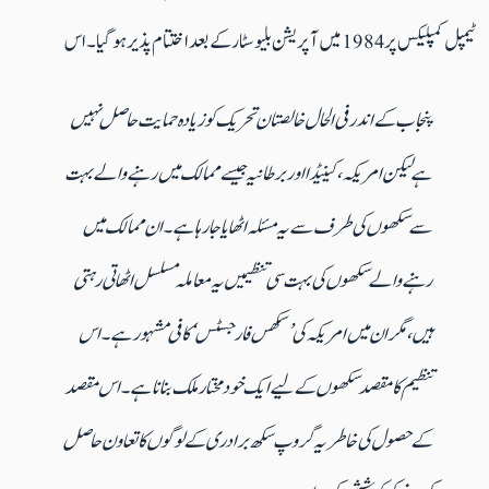
ٹیمپل کمپلیکس پر 1984 میں آپریشن بلیو سٹار کے بعد ا ختتام پذیر ہو گیا۔ اس
پنجاب کے اندرفی الحال خالصتان تحریک کو زیادہ حمایت حاصل نہیں
ہے لیکن امریکہ، کینیڈا اور برطانیہ جیسے ممالک میں رہنے والے بہت
سے سکھوں کی طرف سےیہ مسئلہ اٹھایا جا رہا ہے۔ ان ممالک میں
رہنے والے سکھوں کی بہت سی تنظیمیں یہ معاملہ مسلسل اٹھا تی رہتی
ہیں، مگر ان میں امریکہ کی’ سکھس فار جسٹس‘ کافی مشہور ہے۔ اس
تنظیم کا مقصد سکھوں کے لیے ایک خود مختار ملک بنانا ہے۔اس مقصد
کےحصول کی خاطر یہ گروپ سکھ برادری کے لوگوں کا تعاون حاصل