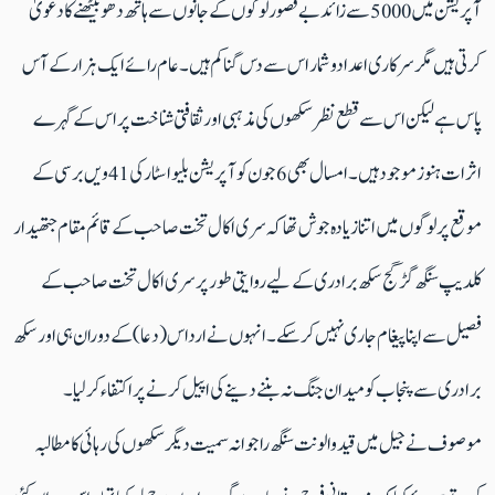
آپریشن میں 5000 سے زائد بے قصورلوگوں کے جانوں سے ہاتھ دھو بیٹھنے کا دعویٰ
کرتی ہیں مگر سرکاری اعدادوشمار اس سےدس گنا کم ہیں ۔ عام رائے ایک ہزار کے آس
پاس ہےلیکن اس سے قطع نظر سکھوں کی مذہبی اور ثقافتی شناخت پر اس کے گہرے
اثرات ہنوز موجود ہیں۔ امسال بھی 6 جون کو آپریشن بلیوا سٹار کی 41 ویں برسی کے
موقع پر لوگوں میں اتنا زیادہ جوش تھا کہ سری اکال تخت صاحب کے قائم مقام جتھیدار
کلدیپ سنگھ گڑگج سکھ برادری کے لیے روایتی طور پر سری اکال تخت صاحب کے
فصیل سے اپنا پیغام جاری نہیں کرسکے۔ انہوں نے ارداس (دعا) کے دوران ہی اور سکھ
برادری سے پنجاب کو میدان جنگ نہ بننے دینے کی اپیل کرنے پر اکتفاء کرلیا ۔
موصوف نے جیل میں قید والونت سنگھ راجوانہ سمیت دیگر سکھوں کی رہائی کا مطالبہ