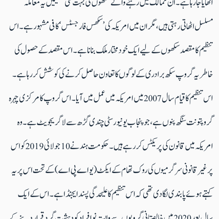
اٹھایا جا رہا ہے۔ ان ممالک میں رہنے والے سکھوں کی بہت سی تنظیمیں یہ معاملہ
مسلسل اٹھا تی رہتی ہیں، مگر ان میں امریکہ کی’ سکھس فار جسٹس‘ کافی مشہور ہے۔ اس
تنظیم کا مقصد سکھوں کے لیے ایک خود مختار ملک بنانا ہے۔اس مقصد کےحصول کی
خاطر یہ گروپ سکھ برادری کے لوگوں کا تعاون حاصل کرنے کی کوشش کر رہا ہے۔
اس تنظیم کا قیام سال 2007 میں امریکہ میں عمل میں آیا۔ اس گروپ کا مرکزی چہرہ
گروپتونت سنگھ پنوں ہے، جو پنجاب یونیورسٹی چندی گڑھ سے لا گریجویٹ ہے۔ وہ
امریکہ میں قانون کی پریکٹس کر رہے ہیں۔ حکومت ہند نے 10 جولائی 2019 کو اس
پر غیر قانونی سرگرمیوں کی روک تھام کے ایکٹ (یو اے پی اے) کے تحت اس پر یہ
کہتے ہوئے پابندی لگا دی تھی کہ اس تنظیم کا علیحدگی پسند ایجنڈا ہے۔اس کے ایک
سال بعد 2020 میں خالصتانی گروپوں سے وابستہ نو افراد کو دہشت گرد قرار دینے کے