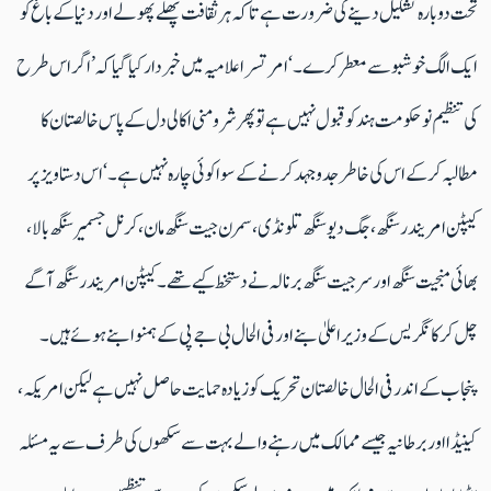
تحت دوبارہ تشکیل دینے کی ضرورت ہے تاکہ ہر ثقافت پھلے پھولے اور دنیا کے باغ کو
ایک الگ خوشبو سے معطر کرے۔‘ امرتسر اعلامیہ میں خبردار کیا گیا کہ ’اگر اس طرح
کی تنظیم نو حکومت ہند کو قبول نہیں ہے تو پھر شرومنی اکالی دل کے پاس خالصتان کا
مطالبہ کرکے اس کی خاطر جدوجہد کرنے کے سوا کوئی چارہ نہیں ہے۔‘ اس دستاویز پر
کیپٹن امریندر سنگھ، جگ دیو سنگھ تلونڈی، سمرن جیت سنگھ مان، کرنل جسمیر سنگھ بالا،
بھائی منجیت سنگھ اور سرجیت سنگھ برنالہ نے دستخط کیے تھے۔ کیپٹن امریندر سنگھ آگے
چل کر کانگریس کے وزیر اعلیٰ بنے اور فی الحال بی جے پی کے ہمنوا بنے ہوئے ہیں ۔
پنجاب کے اندرفی الحال خالصتان تحریک کو زیادہ حمایت حاصل نہیں ہے لیکن امریکہ،
کینیڈا اور برطانیہ جیسے ممالک میں رہنے والے بہت سے سکھوں کی طرف سےیہ مسئلہ