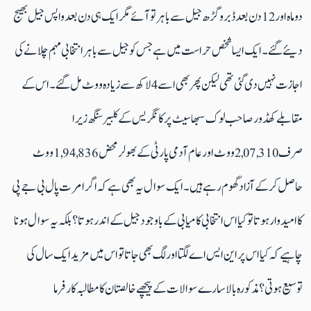
دو ماہ اور 12 دن بعد ڈبرو گڑھ جیل سے باہرتو آئے مگر ایک ہی دن بعد واپس جیل بھیج
دیئے گئے ۔ ایک ایسا شخص حراست میں ہے جس کو جیل سے باہر انتخابی مہم چلانے کی
اجازت نہیں دی گئی تھی لیکن پھر بھی اسے 4 لاکھ سے زیادہ ووٹ مل گئے ۔ اس کے
مقابلے کھڈور صاحب لوک سبھا سیٹ پر کانگریس کے کلبیر سنگھ زیرا
صرف 2,07,310 ووٹ اورعام آدمی پارٹی کے بھولرمحض 1,94,836 ووٹ
حاصل کرکے آزاد گھوم رہے ہیں۔ ایک سوال یہ بھی ہے کہ اگر امرت پال بی جے پی
کا امیدوار ہوتاتو کیا اس انتخابی کامیابی کے باوجود جیل کے اندر ہوتا؟ بلکہ یہ سوال ہونا
چاہیے کہ کیا اس پر این ایس اے لگتا اور لگ بھی جاتا تو اس میں مزید ایک سال کی
توسیع ہوتی؟مذکورہ بالا سارے سوالات کے پیچھے خالصتان کا مطالبہ کا رفرما