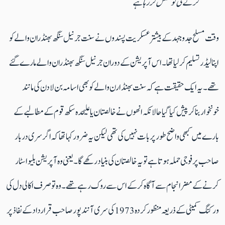
کرنے کی کوشش کر رہا ہے
وقت مسلح جدوجہد کے بیشتر عسکریت پسندوں نےسنت جرنیل سنگھ بھنڈران والے کو
اپنا لیڈر تسلیم کر لیا تھا۔ اس آپریشن کے دوران جرنیل سنگھ بھنڈران والے مارے گئے
تھے۔یہ ایک حقیقت ہے کہ سنت بھنڈارن والے کو بھی اسامہ بن لادن کی مانند
خونخوار بناکر پیش کیا گیا حالانکہ انھوں نے خالصتان یا علیحدہ سکھ قوم کے مطالبے کے
بارے میں کبھی واضح طور پر بات نہیں کی تھی لیکن یہ ضرور کہا تھا کہ اگر سری دربار
صاحب پر فوجی حملہ ہوتا ہے تو یہ خالصتان کی بنیاد رکھے گا۔ یعنی وہ آپریشن بلیواسٹار
کرنے کے مضر انجام سے آگاہ کرکے اس سے روک رہے تھے۔وہ تو صرف اکالی دل کی
ورکنگ کمیٹی کے ذریعہ منظور کردہ 1973 کی سری آنند پور صاحب قرارداد کے نفاذ پر