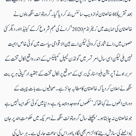
بعد تقریباً 40 خالصتان نواز ویب سائٹس بند کر دیاگیا۔ گروپتونت سنگھ پنوں نے
خالصتان کی حمایت میں ’ریفرنڈم 2020‘ کرانے کی مہم شروع کرکےکینیڈا اور دیگر کئی
حصوں میں رائے شماری کروائی لیکن اسے بین الاقوامی سیاست میں کوئی خاص اہمیت
نہیں ملی لیکن اسی سال امرتسر میں گولڈن ٹیمپل کمپلیکس کے اندر واقع اکال تخت کے
سربراہ نےآپریشن بلیو اسٹار کی برسی کے موقع پر اکال تخت کے جتھیدار گیانی ہرپریت
سنگھ نے اعلان کردیا کہ خالصتان کا مطالبہ جائز ہے۔صحافیوں سے بات چیت کے
دوران انھوں نے کہا تھا کہ ’سکھوں کو وہ جدوجہد یاد ہے، دنیا میں کوئی سکھ ایسا نہیں ہے
جو خالصتان نہ چاہتا ہو۔‘ پچھلے سال گروپتونت سنگھ نے امریکہ میں حکومتِ ہندپر جان
لیوا حملے کی سازش رچنے کا الزام بھی لگادیا اور اس کی سماعت جاری ہے۔ ہر سال کی