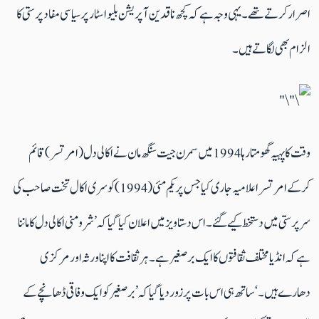
اصرار کرتے تھے ۔یہی وجہ ہے کہ کچھ ناقدین آپریشن بلیو اسٹار پر سیاسی مفادپرستی کا
الزام بھی لگاتے ہیں۔
وقت کا پہیہ گھومتا رہا 1994 میں سمرن جیت سنگھ مان نے اکالی دل (امرتسر) قائم
کرکے امرتسر اعلامیہ جاری کیا جس پر یکم مئی( 1994) کو سری اکال تخت صاحب کی
سرپرستی میں دستخط کیے گئے۔ اس دستاویز میں اعلان کیا گیا کہ ’شرومنی اکالی دل کا ماننا
ہے کہ انڈیا مختلف ثقافتوں کا ایک برصغیر ہے۔ ہر ثقافت کا اپنا ورثہ اور مرکزی
دھارے ہیں۔‘ ساتھ ہی اس بات پر زور دیا گیا کہ ’برصغیر کو ایک وفاقی ڈھانچے کے