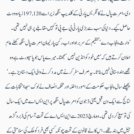
دی، امرت پال نے کانگریس پارٹی کے کلدیپ سنگھ زیرا سے 197,120 زیادہ ووٹ
حاصل کیے ۔ دنیا کی سب سے بڑی پارٹی بی جے پی تو کہیں مقابلے پر ہی نہیں تھی۔
’وارث پنجاب دے‘ تنظیم کے سربراہ اور اب رکن پارلیمان امرت پال سنگھ کھلے عام
اعلان کرتے ہیں کہ ’میں خود کو انڈین نہیں سمجھتا۔ میرے پاس جو پاسپورٹ ہے وہ
مجھے ہندوستانی نہیں بناتا۔ یہ صرف سفر کرنے میں مدد کرنے والی ایک دستاویز ہے۔‘
پچھلے سال پنجاب حکومت کے امور داخلہ اور محکمہ انصاف نے لوک سبھا انتخابات کے
نتائج سے ایک دن قبل یعنی 3 جون کو امرت پال سنگھ پر این ایس اے میں ایک سال
کی توسیع کر دی تھی ۔وہ مارچ 2023 سے این ایس اے کے تحت آسام کی ڈبرو گڑھ
جیل میں بندتھے۔ اس کالے قانون کے تحت چونکہ کسی بھی فرد کو ملک کی سلامتی کے