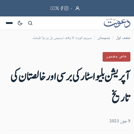
صفحہ اول
/
ہندوستان
/
سپریم کورٹ کا وقف ترمیمی بل پر بڑا فیصلہ
خاص مضمون
آپریشن بلیو اسٹارکی برسی اور خالصتان کی
تاریخ
9 جون 2025