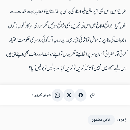
طرح اس برس بھی آپریشن بلیو اسٹار کی برسی پر خالصتان کا مطالبہ بہت شدت سے
اٹھایا گیا۔ ذرائع ابلاغ میں اس کی خبریں بھی شائع ہوئیں مگر مودی سرکار گوں ناگوں
وجوہات کی بناء پر خاموش تماشائی بنی رہی۔ ایسا رویہ اگر کوئی دوسری حکومت اختیار
کرتی تو زعفرانی آسمان سر پر اٹھالیتے مگر یہاں تو اپنے ہونٹ اور دانت بھی اپنے ہی ہیں
اس لیے سمجھ میں نہیں آتا کہ کریں تو کریں کیا اور بولیں تو بولیں کیا؟
شیئر کریں:
زمرہ:
خاص مضمون