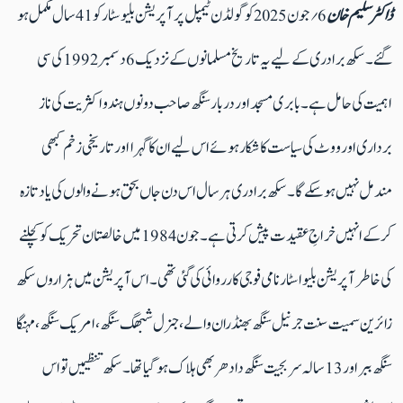
ڈاکٹر سلیم خان
6؍ جون 2025 کو گولڈن ٹیمپل پر آپریشن بلیو سٹار کو 41 سال مکمل ہو
گئے ۔ سکھ برادری کے لیے یہ تاریخ مسلمانوں کے نزدیک 6 دسمبر1992 کی سی
اہمیت کی حامل ہے ۔ بابری مسجد اور دربار سنگھ صاحب دونوں ہندو اکثریت کی ناز
برداری اور ووٹ کی سیاست کا شکار ہوئےاس لیے ان کا گہرااور تاریخی زخم کبھی
مندمل نہیں ہوسکےگا۔ سکھ برادری ہر سال اس دن جاں بحق ہونے والوں کی یاد تازہ
کرکے انہیں خراجِ عقیدت پیش کرتی ہے۔جون 1984 میں خالصتان تحریک کو کچلنے
کی خاطر آپریشن بلیو اسٹار نامی فوجی کارروائی کی گئی تھی ۔ اس آپریشن میں ہزاروں سکھ
زائرین سمیت سنت جرنیل سنگھ بھنڈران والے، جنرل شبھگ سنگھ، امریک سنگھ، مہنگا
سنگھ ببر اور 13 سالہ سربجیت سنگھ دادھر بھی ہلاک ہو گیاتھا۔ سکھ تنظیمیں تو اس