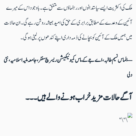
ملک کی اکثریت ایسے سیاستدانوں اور رہنماؤں سے متفق ہے۔ باوجود اس کے میرے
آئین کے وعدے کے مطابق برابر ی کے حق کی امید ہمیشہ روشن رہے گی۔ ان حالات
میں ہمیں ملک کے آئین کو بچانے کی ذمہ داری اپنے کندھوں پر لینی ہوگی۔
—الماس نسیم
طالبہ، اے جے کے ماس کمیونیکیشن ریسرچ سنٹر، جامعہ ملیہ اسلامیہ، نئی
دلی
آگے حالات مزید خراب ہونے والے ہیں۔۔۔