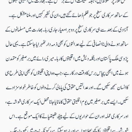
مکمل طور پر محفوظ ہیں، جبکہ حقیقت اس کے برعکس ہے۔ بھارت میں اقلیتی طبقوں
کے ساتھ سرکاری سطح پر جو ظلم ڈھائے گئے ہیں، ان کی نظیر کہیں اور ملنا مشکل ہے۔
آزادی کے بعد سے ہی سرکاری سطح پر دوہرا معیار جاری رہا۔ بھارت میں مسلمانوں کے
ساتھ ہونے والی ناانصافی کے لیے عدالتوں کو بھی ذمہ دار ٹھہرایا جا سکتا ہے۔ یہی حال
پڑوسی ملک پاکستان اور بنگلہ دیش میں اقلیتوں کا رہا۔ میری رائے میں برصغیر کو متمدن
ہونے میں ابھی پچاس برس کا وقت درکار ہے، جب وہ اپنی اقلیتوں کو بھی اپنی طرح ہی
کا انسان سمجھ سکیں گے۔ اور عدالتیں حقوق کی پامالی کرنے والوں کو خاطرخواہ سزا دے
سکیں۔ ایسے میں برصغیر میں یوم اقلیتی حقوق کا مانایا جانا محض ایک سرکاری شوشہ ہے،
اور سرکاری عملہ اور ان کے حواریوں کے لیے پیٹھ تھپتھپانے کا ایک موقع ہے۔ اس
شوشےسے اقلیتوں کا کچھ بھلا ہوا ہے اور نہ ہو سکتا ہے، کیونکہ نیت میں کھوٹ جگ