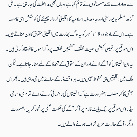
سے وہ ادارے جسے مسلمانوں نے قائم کیا ہے، وہاں بھی مداخلت کی جا رہی ہے۔علی
گڑھ مسلم یونیورسٹی اور جامعہ ملیہ اسلامیہ کا اقلیتی کردار چھیننے کی کوشش اسی کا حصہ
ہے۔ اس کے باوجود، 18 دسمبر کو یہ لوگ بھارت میں اقلیتی حقوق کا دن مناتے ہیں۔
اس موقع پر اقلیتی کمیشن سمیت مختلف تنظیمیں مختلف پروگراموں کا انعقاد کرتی ہیں۔
یہ دن اقلیتوں کو آگے لانے اور ان کے حقوق کے تحفظ کے لیے منایا جاتا ہے۔ لیکن
ملک میں اقلیتیں ہی محفوظ نہیں ہیں۔ ہر وقت ڈر کے سائے میں جی رہی ہیں۔ پھر اس
جشن کا کیا مطلب ؟ ضرورت ہے کہ اقلیتوں کی رہنمائی کرنے والے تمام ملی و سماجی
لیڈر اس موقع پر ایک پلیٹ فارم پر آکر آگے کی حکمت عملی پر غور کریں، بصورت
دیگر، آگے حالات مزید خراب ہونے والے ہیں۔