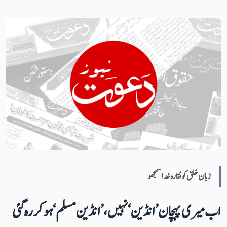
زبان خلق کو نقارہ خدا سمجھو
اب میری پہچان ’انڈین‘ نہیں، ’انڈین مسلم‘ ہوکر رہ گئی