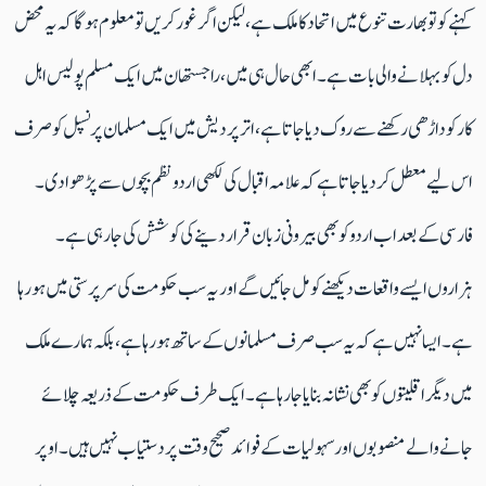
کہنے کو تو بھارت تنوع میں اتحاد کا ملک ہے، لیکن اگر غور کریں تو معلوم ہوگا کہ یہ محض
دل کو بہلانے والی بات ہے۔ ابھی حال ہی میں، راجستھان میں ایک مسلم پولیس اہل
کار کو داڑھی رکھنے سے روک دیا جاتاہے، اترپردیش میں ایک مسلمان پرنسپل کو صرف
اس لیے معطل کردیا جاتا ہے کہ علامہ اقبال کی لکھی اردو نظم بچوں سے پڑھوا دی۔
فارسی کے بعد اب اردو کو بھی بیرونی زبان قرار دینے کی کوشش کی جارہی ہے۔
ہزاروں ایسے واقعات دیکھنے کو مل جائیں گے اور یہ سب حکومت کی سرپرستی میں ہو رہا
ہے۔ ایسا نہیں ہے کہ یہ سب صرف مسلمانوں کے ساتھ ہورہا ہے، بلکہ ہمارے ملک
میں دیگر اقلیتوں کو بھی نشانہ بنایا جا رہا ہے۔ ایک طرف حکومت کے ذریعہ چلائے
جانے والے منصوبوں اور سہولیات کے فوائد صحیح وقت پر دستیاب نہیں ہیں۔ اوپر