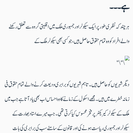
ہے۔۔۔
ہر چند کہ نظری طور پر ایک سیکولر اور جمہوری ملک میں اقلیتی گروہ سے تعلق رکھنے
والے افراد کو وہ تمام حقوق حاصل ہیں، جو کسی بھی سیکولر ملک کے
دیگر شہریوں کو حاصل ہیں۔ تاہم شہریوں کو برابری ودیعت کرنے والے تمام حقوق فی
زمانہ خطرے میں ہیں۔ مجھے اسکول کے زمانے کا وہ احساس اب بھی یاد آتا ہے جب میں
ملک کے سیکولر کیریکٹر پر فخر محسوس کیا کرتی تھی۔ جب میرے استاد بھارت کے
سیکولر اور جمہوری ریاست ہونے کی اور قانون کے سامنے سب کی برابری کی بات