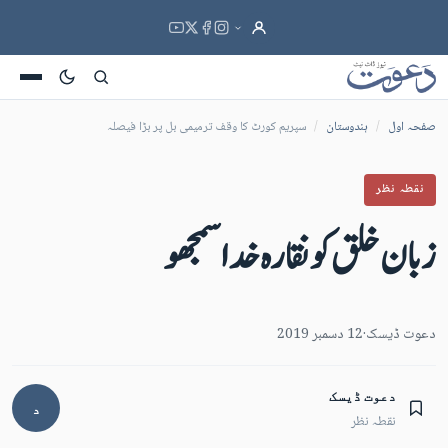
صفحہ اول
/
ہندوستان
/
سپریم کورٹ کا وقف ترمیمی بل پر بڑا فیصلہ
نقطہ نظر
زبان خلق کو نقارہ خدا سمجھو
دعوت ڈیسک
·
12 دسمبر 2019
دعوت ڈیسک
د
نقطہ نظر