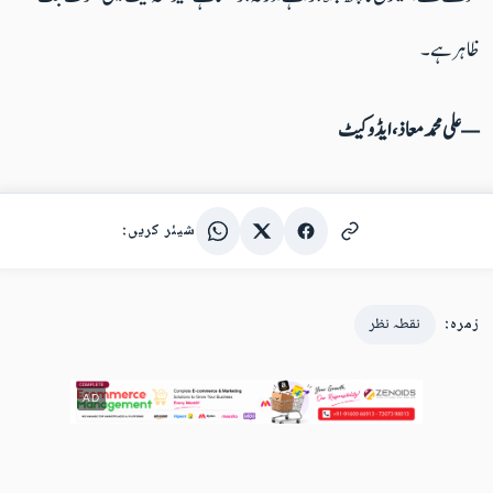
ظاہر ہے۔
—علی محمد معاذ، ایڈوکیٹ
شیئر کریں:
زمرہ:
نقطہ نظر
AD