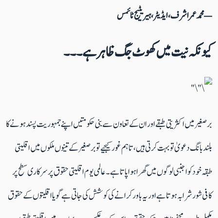
—محمد عمر اشرف، ایڈیٹر، ہیریٹیج ٹائمس
کیونکہ نیت میں کھوٹ جگ ظاہر ہے۔۔۔
برصغیر میں اکثریتی طبقے اور ان کے تعاون سے بنی حکومتیں اپنے جمہوریت پسند ہونے کا
بلند بانگ دعویٰ تو بہت کرتی ہیں، تاہم غور کیجیے تو برصغیر کے تینوں ملکوں میں اقلیتی
طبقہ خود کو اجنبی لوگوں میں گھرا ہوا پاتا ہے۔ عالمی یوم اقلیتی حقوق پر سرکاری سطح پر
کافی شور شرابہ ہوتا ہے اور یہ باور کرانے کی کوشش کی جاتی ہے گویا اقلیتوں کے حقوق