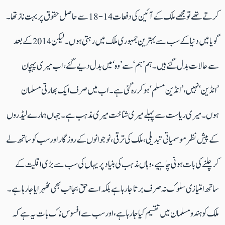
کرتے تھےتو مجھے ملک کے آئین کی دفعات 14-18 سے حاصل حقوق پر بہت ناز تھا۔
گویا میں دنیا کے سب سے بہترین جمہوری ملک میں رہتی ہوں۔ لیکن 2014 کے بعد
سے حالات بدل گئے ہیں۔ ہم’ہم‘ سے ’وہ‘ میں بدل دیے گئے، اب میری پہچان
’انڈین‘ نہیں، ’انڈین مسلم‘ ہوکر رہ گئی ہے۔ اب میں صرف ایک بھارتی مسلمان
ہوں۔ میری ریاست سے پہلے میری شناخت میری مذہب ہے۔ جہاں ہمارے لیڈروں
کے پیش نظر موسمیاتی تبدیلی، ملک کی ترقی، نوجوانوں کے روزگار اور سب کو ساتھ لے
کر چلنے کی بات ہونی چاہیے، وہاں مذہب کی بنیاد پر یہاں کی سب سے بڑی اقلیت کے
ساتھ امتیازی سلوک نہ صرف برتا جا رہا ہے بلکہ اسے حق بجانب بھی ٹھہرایا جارہا ہے۔
ملک کو ہندو مسلمان میں تقسیم کیا جار ہا ہے، اور سب سے افسوس ناک بات یہ ہے کہ