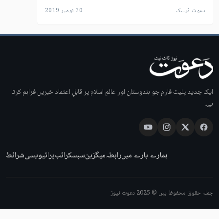
دعوت ڈیسک
20 نومبر 2019
ایک جدید پلیٹ فارم جو ہندوستان اور عالمِ اسلام پر قابلِ اعتماد خبریں فراہم کرتا
ہے۔
ہمارے بارے میں
رابطہ
میگزین
سبسکرائب
پرائیویسی
شرائط
جملہ حقوق محفوظ ہیں © 2025 دعوت نیوز