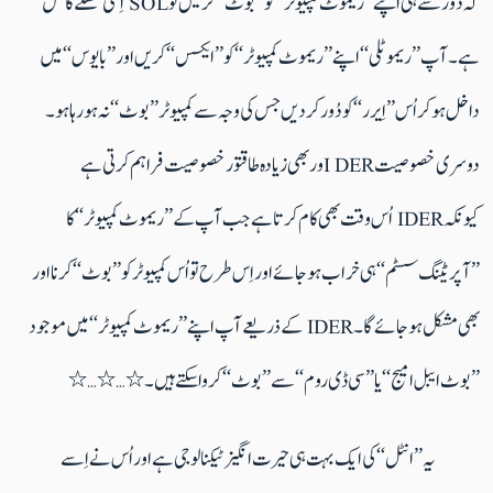
کہ دُور سے ہی اپنے ’’ریموٹ کمپیوٹر‘‘ کو ’’بوٹ‘‘ کر لیں تو SOL اِسی مسئلے کا حل
ہے۔ آپ ’’ریموٹلی‘‘ اپنے ’’ریموٹ کمپیوٹر‘‘ کو ’’ایکسس‘‘ کریں اور ’’بایوس‘‘ میں
داخل ہوکر اُس ’’اِیرر‘‘ کو دُور کردیں جس کی وجہ سے کمپیوٹر ’’بوٹ‘‘ نہ ہو رہا ہو۔
دوسری خصوصیت I DERور بھی زیادہ طاقتور خصوصیت فراہم کرتی ہے
کیونکہ IDER اُس وقت بھی کام کرتا ہے جب آپ کے ’’ریموٹ کمپیوٹر‘‘ کا
’’آپریٹنگ سسٹم‘‘ ہی خراب ہو جائے اور اِس طرح تو اُس کمپیوٹر کو ’’بوٹ‘‘ کرنا اور
بھی مشکل ہوجائے گا۔ IDER کے ذریعے آپ اپنے ’’ریموٹ کمپیوٹر‘‘ میں موجود
’’بوٹ ایبل امیج‘‘ یا ’’سی ڈی روم‘‘ سے ’’بوٹ‘‘ کرواسکتے ہیں۔ ٭…٭…٭
یہ ’’انٹل‘‘ کی ایک بہت ہی حیرت انگیز ٹیکنالوجی ہے اور اُس نے اِسے