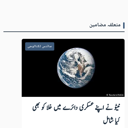
متعلقہ مضامین
سائنس ٹکنالوجی
نیٹو نے اپنے عسکری دائرے میں خلا کو بھی
کیا شامل