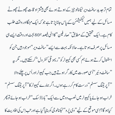
تمام تر جدید سافٹ ویر ٹیکنالوجیز کے ہوتے ہوئے بھی بیشتر اوقات چھوٹے چھوٹے
مسائل کے لیے ہمیں ٹیکنیشئن کے پاس جانا پڑتا ہے جو کہ ایک مہنگا اور وقت طلب
کام ہے۔ ایک تحقیق کے مطابق ’’صارفین‘‘ کا اسّی فیصد ٪80 بجٹ اور وقت ایسے ہی
مسائل پر صرف ہوتا ہے۔ حالانکہ بہت سے ایسے ’’سافٹ ویر‘‘ موجود ہیں جن کو
استعمال کرتے ہوئے ہم کسی بھی کمپیوٹر کو ’’ریموٹلی کنٹرول‘‘ کرسکتے ہیں۔ مگر یہ
’’سافٹ وئیر‘‘ اُسی صورت میں کارگر ہوتے ہیں جب کمپیوٹر اور اُس پر چلنے والا
’’آپریٹنگ سسٹم‘‘ درست کام کر رہے ہوں۔ اگر ہمارے کمپیوٹر کا ’’آپریٹنگ سسٹم‘‘
خراب ہو جائے یا کمپیوٹر میں نصب دو میں سے ایک ’’ہارڈ ڈسک‘‘ خراب ہوجائے تو پھر
کیا ہو گا؟ اِسی موقع کے لیے ’’وی پُرو‘‘ ٹیکنالوجی کو بنایا گیا ہے اور تب اِس کی افادیت کا