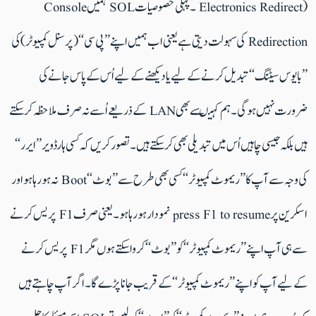
Electronics Redirect) ۔ پہلی خصوصیات SOL ہمیں Console
Redirection کی سہولت دیتی ہے یعنی اب ہمیں اپنے ’’پی سی‘‘ (پرسنل کمپیوٹر) کی
’’بایوس سیٹنگ‘‘ تبدیل کرنے کے لیے یا دیکھنے کے لیے اُس کے پاس جانے کی
ضرورت نہیں ہوگی۔ ہم کہیںسے بھی LAN کے ذریعے اُسے نہ صرف ملاحظہ کر سکتے
ہیں بلکہ جیسی چاہیں اُس میں تبدیلی بھی کر سکتے ہیں۔ تصور کریں کہ کسی ہارڈویر ’’ایرر‘‘
کی وجہ سے آپ کا ’’ریموٹ کمپیوٹر‘‘ کسی بھی طرح سے ’’بوٹ‘‘ Boot نہ ہو رہا ہو اور
اسکرین پر press F1 to resume نمودار ہو رہا ہو ۔ یعنی صرف F1 پریس کرنے
سے ہی آپ اپنے ’’ریموٹ کمپیوٹر‘‘ کو ’’بوٹ‘‘ کروا سکتے ہوں مگر F1 پریس کرنے
کے لیے آپ کو اپنے ’’ریموٹ کمپیوٹر‘‘ کے قریب جانا پڑے گا۔ اگر آپ چاہتے ہیں