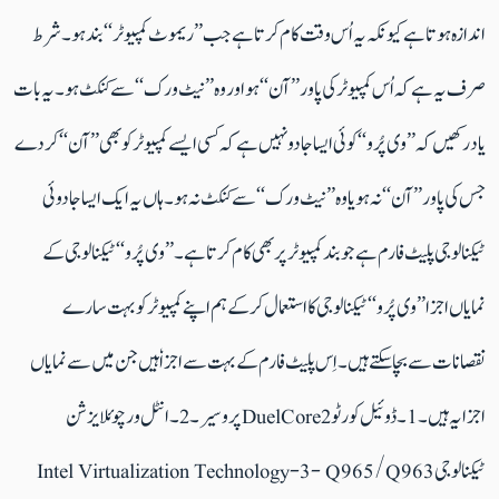
اندازہ ہوتا ہے کیونکہ یہ اُس وقت کام کرتا ہے جب ’’ریموٹ کمپیوٹر‘‘ بند ہو۔ شرط
صرف یہ ہے کہ اُس کمپیوٹر کی پاور ’’آن‘‘ ہو اور وہ ’’نیٹ ورک‘‘ سے کنکٹ ہو۔ یہ بات
یاد رکھیں کہ ’’وی پُرو‘‘ کوئی ایساجادو نہیں ہے کہ کسی ایسے کمپیوٹر کو بھی ’’آن‘‘ کر دے
جس کی پاور ’’آن‘‘ نہ ہو یا وہ ’’نیٹ ورک‘‘ سے کنکٹ نہ ہو۔ ہاں یہ ایک ایسا جادوئی
ٹیکنالوجی پلیٹ فارم ہے جو بند کمپیوٹر پر بھی کام کرتا ہے۔ ’’وی پُرو‘‘ ٹیکنالوجی کے
نمایاں اجزا ’’وی پُرو‘‘ ٹیکنالوجی کا استعمال کرکے ہم اپنے کمپیوٹر کو بہت سارے
نقصانات سے بچا سکتے ہیں۔اِس پلیٹ فارم کے بہت سے اجزاٗ ہیں جن میں سے نمایاں
اجزا یہ ہیں۔ 1۔ ڈوئیل کور ٹو DuelCore2پروسیر۔2۔ انٹل ورچوئلایزشن
ٹیکنالوجی Intel Virtualization Technology-3- Q965/Q963