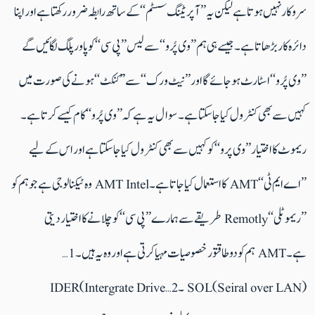
سروکار نہیں ہوتا ہے لیکن یہ ’’آپریٹنگ سسٹم‘‘ کے ساتھ رابطہ ضرور رکھتا ہے اور اپنا
دائرہ کار بڑھاتا ہے۔ جیسے ہی ہم ’’وی پُرو‘‘ سے لیس ’’پی سی‘‘ کو پاور پلگ لگائیں گے
’’وی پُرو‘‘ اسٹارٹ ہوجائے گا اور ’’نیٹ ورک‘‘ سے ’’کنکٹ‘‘ ہونے کی صورت میں
کہیں سے بھی کنٹرول کیا جاسکتا ہے۔ سوال یہ ہے کہ ’’وی پُرو‘‘ کام کیسے کرتا ہے۔
ریموٹ کا اختیار ’’وی پرو‘‘ کو کہیں سے بھی کنٹرول کیا جا سکتا ہے اور اس کے لیے
’’اے ایم ٹی‘‘ AMT کا استعمال کیا جاتا ہے۔ AMT Intel وہ ٹیکنالوجی ہے جو ہم کو
’’ریموٹلی‘‘ Remotly طریقے سے ہمارے ’’پی سی‘‘ کو چلانے کا اختیار دیتی
ہے۔ AMT ہم کو دو طاقتور خصوصیات مہیا کرتی ہے اور وہ یہ ہیں۔ 1 …
SOL(Seiral over LAN) ۔ 2…IDER(Intergrate Drive