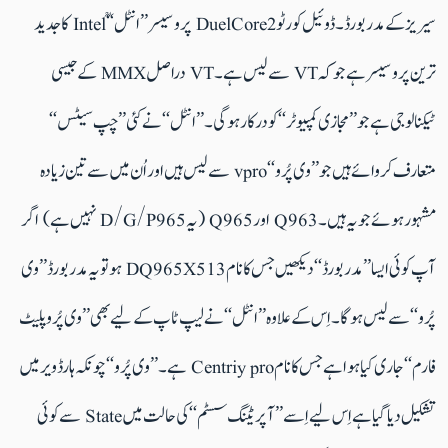
سیریز کے مدر بورڈ۔ ڈوئیل کور ٹو DuelCore2 پروسیسر ’’انٹل‘‘ ؒIntel کا جدید
ترین پروسیسر ہے جو کہ VT سے لیس ہے۔ VT دراصل MMX کے جیسی
ٹیکنالوجی ہے جو ’’مجازی کمپیوٹر‘‘ کو درکار ہوگی۔ ’’انٹل‘‘ نے کئی ’’چپ سیٹس‘‘
متعارف کروائے ہیں جو ’’وی پُرو‘‘ vpro سے لیس ہیں اور اُن میں سے تین زیادہ
مشہور ہوئے جو یہ ہیں۔ Q963 اور Q965 (یہ D/G/P965 نہیں ہے) اگر
آپ کوئی ایسا ’’مدر بورڈ‘‘ دیکھیں جس کا نام DQ965X513 ہوتو یہ مدر بورڈ ’’وی
پُرو‘‘ سے لیس ہوگا۔ اِس کے علاوہ ’’انٹل‘‘ نے لیپ ٹاپ کے لیے بھی ’’وی پُروپلیٹ
فارم‘‘ جاری کیا ہوا ہے جس کا نام Centriy pro ہے۔’’وی پُرو‘‘ چونکہ ہارڈ ویر میں
تشکیل دیا گیا ہے اِس لیے اِسے ’’آپریٹنگ سسٹم‘‘ کی حالت میں State سے کوئی