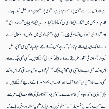
ہے اور اُس نے اِسے ’’وی پُرو‘‘ کا نام دیا ہے۔ ’’وی پُرو‘‘ vpro دراصل ایک پلیٹ
فارم ہے جس میں مختلف ٹیکنالوجیوں کو یکجا کیا گیا ہے۔ یہ ٹیکنالوجیاں ’’سافٹ وئیر‘‘
اور ’’ہارڈ وئیر‘‘ دونوں اقسام کی ہیں۔ ’’وی پُرو‘‘ ٹیکنالوجی میں دونوں کا استعمال کرتے
ہوئے ایک ایسا پلیٹ فارم تیار کیا گیا ہے جس کے ذریعے ہم اپنے ’’پی سی‘‘ (پرسنل
کمپیوٹر) کو انتہائی محفوظ طریقے سے دُور بیٹھے کنٹرول کرسکتے ہیں۔ کسی بھی جگہ سے اور
اُس وقت بھی جب ہمارا ’’پی سی‘‘ کا آپریٹینگ سسٹم خراب ہوگیا ہو۔ حتیٰ کہ اُس وقت
بھی جب ہمارا ’’پی سی‘‘ بند (آف off ) ہو۔ ایسا ہم LAN کے ذریعے کرسکتے ہیں اور
یہی ’’وی پُرو‘‘ vpro کی خاصیت ہے۔ ’’وی پُرو‘‘ ٹیکنالوجی کی افادیت ایک عرصے
سے ’’نیٹ ورک ایڈمنسٹریٹر‘‘ اور ’’سلوشن پرووائیڈرز‘‘ کو یہ مسئلہ درپیش رہا ہے کہ