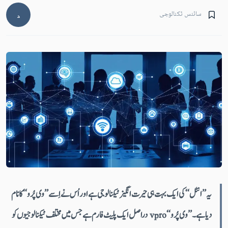
سائنس ٹکنالوجی
د
یہ ’’انٹل‘‘ کی ایک بہت ہی حیرت انگیز ٹیکنالوجی ہے اور اُس نے اِسے ’’وی پُرو‘‘ کا نام
دیا ہے۔ ’’وی پُرو‘‘ vpro دراصل ایک پلیٹ فارم ہے جس میں مختلف ٹیکنالوجیوں کو