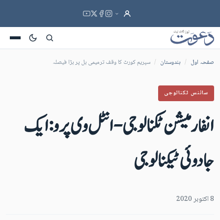
صفحہ اول
/
ہندوستان
/
سپریم کورٹ کا وقف ترمیمی بل پر بڑا فیصلہ
سائنس ٹکنالوجی
انفارمیشن ٹکنالوجی - انٹل وی پرو : ایک
جادوئی ٹیکنالوجی
8 اکتوبر 2020