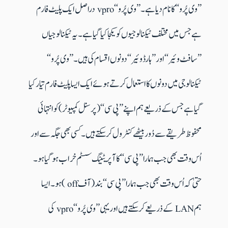
’’وی پُرو‘‘ کا نام دیا ہے۔ ’’وی پُرو‘‘ vpro دراصل ایک پلیٹ فارم
ہے جس میں مختلف ٹیکنالوجیوں کو یکجا کیا گیا ہے۔ یہ ٹیکنالوجیاں
’’سافٹ وئیر‘‘ اور ’’ہارڈ وئیر‘‘ دونوں اقسام کی ہیں۔ ’’وی پُرو‘‘
ٹیکنالوجی میں دونوں کا استعمال کرتے ہوئے ایک ایسا پلیٹ فارم تیار کیا
گیا ہے جس کے ذریعے ہم اپنے ’’پی سی‘‘ (پرسنل کمپیوٹر) کو انتہائی
محفوظ طریقے سے دُور بیٹھے کنٹرول کرسکتے ہیں۔ کسی بھی جگہ سے اور
اُس وقت بھی جب ہمارا ’’پی سی‘‘ کا آپریٹینگ سسٹم خراب ہوگیا ہو۔
حتیٰ کہ اُس وقت بھی جب ہمارا ’’پی سی‘‘ بند (آف off ) ہو۔ ایسا
ہم LAN کے ذریعے کرسکتے ہیں اور یہی ’’وی پُرو‘‘ vpro کی