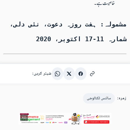
خاصیت ہے۔
مشمولہ: ہفت روزہ دعوت، نئی دلی،
شمارہ 11-17 اکتوبر، 2020
شیئر کریں:
زمرہ:
سائنس ٹکنالوجی
AD