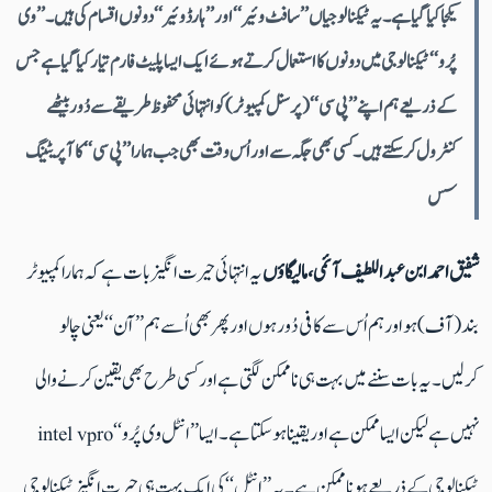
یکجا کیا گیا ہے۔ یہ ٹیکنالوجیاں ’’سافٹ وئیر‘‘ اور ’’ہارڈ وئیر‘‘ دونوں اقسام کی ہیں۔ ’’وی
پُرو‘‘ ٹیکنالوجی میں دونوں کا استعمال کرتے ہوئے ایک ایسا پلیٹ فارم تیار کیا گیا ہے جس
کے ذریعے ہم اپنے ’’پی سی‘‘ (پرسنل کمپیوٹر) کو انتہائی محفوظ طریقے سے دُور بیٹھے
کنٹرول کرسکتے ہیں۔ کسی بھی جگہ سے اور اُس وقت بھی جب ہمارا ’’پی سی‘‘ کا آپریٹینگ
سس
شفیق احمد ابن عبداللطیف آئمی ، مالیگاؤں
یہ انتہائی حیرت انگیز بات ہے کہ ہمارا کمپیوٹر
بند (آف) ہو اور ہم اُس سے کافی دُور ہوں اور پھر بھی اُسے ہم ’’آن‘‘ یعنی چالو
کرلیں۔ یہ بات سننے میں بہت ہی ناممکن لگتی ہے اور کسی طرح بھی یقین کرنے والی
نہیں ہے لیکن ایسا ممکن ہے اور یقینا ہو سکتا ہے۔ ایسا ’’انٹل وی پُرو‘‘ intel vpro
ٹیکنالوجی کے ذریعے ہونا ممکن ہے۔ یہ ’’انٹل‘‘ کی ایک بہت ہی حیرت انگیز ٹیکنالوجی