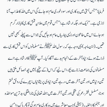
فرمایا: ’’جس بستی میں بدکاری اور سود خوری عام ہوجائے گی اس میں اللہ کا عذاب آنا
لازمی ہے۔‘‘ایک اورجگہ ارشادہے: ’’جس قوم میں علانیہ فحش کاری کا بازارگرم
ہوجائے اس میں طاعون اورایسی بیماریاں عام ہوجائیں گی جو اس سے پہلے کبھی نہیں
تھیں۔(ابن ماجہ) یہی وجہ ہے کہ رسول اللہﷺ نے مسلمانوں کو اس فحش کاری سے
ڈراتے ہوئے دنیا وآخرت کے انجام بد سے آگاہ کیا۔آپ ﷺ کا ارشادہے: اے
مسلمانوں کی جماعت زنا سے بچو، اس لیے کہ اس(کے نتیجے) میں چھ خصائل ملتی ہیں
تین دنیا میں اورتین آخرت میں، رہے تین دنیاوی پریشانیاں: چہرے کی رونق ختم
ہونا، مسلسل فقر، عمر کی تنگی اور تین آخرت میں: اللہ تعالی کی ناراضگی، بدترین مواخذہ
اور جہنم کا داخلہ۔ (بیہقی) جب معاشرے میں بدکاری عام ہوگی تو پھر پاک دامن