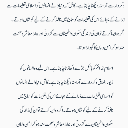
وکردارسے آراستہ دیکھنا چاہتا ہے۔ کاش کہ دنیا والے انسانوں کو اسلامی تعلیمات سے
ڈرانے کے بجائے اس کی تعلیمات کوسماج میں نافذکرنے کے لیے کوشاں ہوتے ۔
اگروہ ایسا کرتے توان کی زندگی سکون واطمینان سے گزرتی اورہمارا معاشرہ صحت
مندہوکر امن وامان کا گہوارا ہوتا۔
اسلام جرائم کو بالکل جڑسے اکھاڑنا چاہتاہے۔ اس لیے وہ انسانوں کو
زیور اخلاق وکردارسے آراستہ دیکھنا چاہتا ہے۔ کاش دنیا والے انسانوں
کو اسلامی تعلیمات سے ڈرانے کے بجائے اس کی تعلیمات کوسماج میں
نافذکرنے کے لیے کوشاں ہوتے ۔اگروہ ایسا کرتے توان کی زندگی
سکون واطمینان سے گزرتی اورہمارا معاشرہ صحت مندہوکر امن وامان