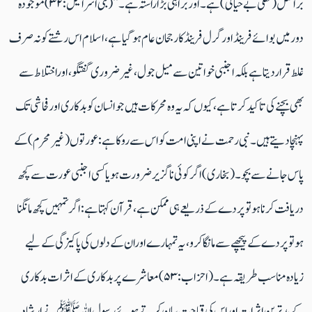
برافعل (کھلی بے حیائی ) ہے۔اور براہی بڑا راستہ ہے۔‘‘ (بنی اسرائیل :۳۲)موجودہ
دورمیں بوائے فرینڈاور گرل فرینڈکا رجحان عام ہوگیا ہے ،اسلام اس رشتے کو نہ صرف
غلط قراردیتاہے بلکہ اجنبی خواتین سے میل جول،غیرضروری گفتگو، اوراختلاط سے
بھی بچنے کی تاکید کرتا ہے،کیوں کہ یہ وہ محرکات ہیں جو انسان کو بدکاری اورفحاشی تک
پہنچادیتے ہیں۔نبی رحمت نے اپنی امت کو اس سے روکا ہے: عورتوں(غیرمحرم)کے
پاس جانے سے بچو۔ (بخاری) اگرکوئی ناگزیرضرورت ہو یاکسی اجنبی عورت سے کچھ
دریافت کرنا ہوتو پردے کے ذریعے ہی ممکن ہے ،قرآن کہتاہے: اگر تمہیں کچھ مانگنا
ہوتوپردے کے پیچھے سے مانگا کرو، یہ تمہارے اوران کے دلوں کی پاکیزگی کے لیے
زیادہ مناسب طریقہ ہے۔ (احزاب: ۵۳) معاشرے پربدکاری کے اثرات بدکاری
کے بدترین اثرات اوراس کی قباحت بیان کرتے ہوئے رسول اللہ ﷺ نے ارشاد