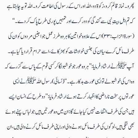
پھرو۔ نماز قائم کرو، زکوۃ دو، اللہ اور اس کے رسول کی اطاعت کرو۔ اللہ تو یہ چاہتاہے
کہ تم اہلِ بیتِ نبی سے گندگی کودورکرے اورتمہیں پوری طرح پاک کردے۔‘‘
(سورۃ احزاب:۳۳) اس کے علاوہ خواتین کا ہروہ طرز عمل جو اجنبی مردوں کو ان کی
طرف مائل کرے ،یا ان کی جنسی خواہشات کو بھڑکائے ،اسے حرام قراردیاگیاہے۔
آپ ﷺ نے ارشادفرمایا:’’ہر وہ عور جو خوشبو لگا کر کسی قوم کے پاس سے گزرے کہ
وہ اس کی خوشبولے تو ایسی عورت بدکار ہے۔ ‘‘(نسائی) رسول اللہ ﷺ نے ایسی
عورتوں پر سخت ناراضی کا اظہارکرتے ہوئے ارشاد فرمایا: ’’دوطرح کے انسان ایسے
ہیں جن کی طرف التفات نہیں کیا جائے گا:ان میں وہ عورتیں ہیں جو لباس پہنے ہوئے
بھی ننگی ہیں، لوگوں کی طرف مائل ہونے والی اوراپنی طرف مائل کرنے والی ہیں،ان