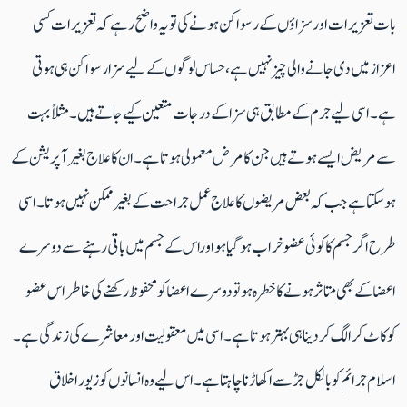
بات تعزیرات اورسزاؤں کے رسواکن ہونے کی تو یہ واضح رہے کہ تعزیرات کسی
اعزازمیں دی جانے والی چیز نہیں ہے، حساس لوگوں کے لیے سزارسواکن ہی ہوتی
ہے۔ اسی لیے جرم کے مطابق ہی سزاکے درجات متعین کیے جاتے ہیں۔مثلاً بہت
سے مریض ایسے ہوتے ہیں جن کا مرض معمولی ہوتا ہے۔ان کا علاج بغیر آپریشن کے
ہوسکتاہے جب کہ بعض مریضوں کا علاج عمل جراحت کے بغیرممکن نہیں ہوتا۔ اسی
طرح اگر جسم کا کوئی عضو خراب ہوگیاہو اوراس کے جسم میں باقی رہنے سے دوسرے
اعضا کے بھی متاثرہونے کا خطرہ ہو تو دوسرے اعضاکو محفوظ رکھنے کی خاطر اس عضو
کوکاٹ کر الگ کردینا ہی بہتر ہوتا ہے۔اسی میں معقولیت اور معاشرے کی زندگی ہے۔
اسلام جرائم کو بالکل جڑسے اکھاڑنا چاہتاہے۔ اس لیے وہ انسانوں کو زیور اخلاق