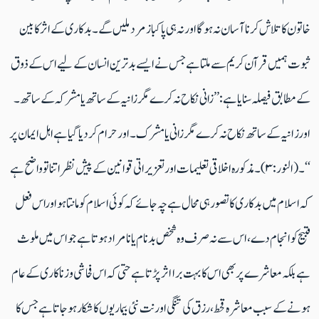
خاتون کا تلاش کرنا آسان نہ ہوگا اورنہ ہی پاکباز مرد ملیں گے۔بدکاری کے اثر کا بین
ثبوت ہمیں قرآن کریم سے ملتاہے جس نے ایسے بدترین انسان کے لیے اس کے ذوق
کے مطابق فیصلہ سنایاہے: ’’زانی نکاح نہ کرے مگرزانیہ کے ساتھ یا مشرکہ کے ساتھ۔
اورزانیہ کے ساتھ نکاح نہ کرے مگرزانی یا مشرک۔ اورحرام کردیاگیا ہے اہل ایمان پر
‘‘۔(النور:۳) ۔مذکورہ اخلاقی تعلیمات اور تعزیراتی قوانین کے پیش نظر اتنا توواضح ہے
کہ اسلام میں بدکاری کا تصور ہی محال ہے چہ جائے کہ کوئی اسلام کو مانتاہو اوراس فعل
قبیح کو انجام دے ، اس سے نہ صرف وہ شخص بدنام یا نامراد ہوتاہے جو اس میں ملوث
ہے بلکہ معاشرے پر بھی اس کا بہت برااثرپڑتاہے حتی کہ اس فحاشی وزناکاری کے عام
ہونے کے سبب معاشرہ قحط، رزق کی تنگی اورنت نئی بیماریوں کا شکار ہوجاتا ہے جس کا