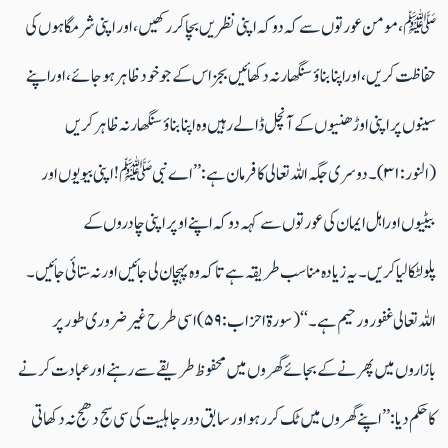
ﷺ، مومن عورتوں سے کہ دو کہ اپنی نظریں بچاکر رکھیں، اور اپنی شرمگاہوں کی
حفاظت کریں، اوراپنا بناؤ سنگھارنہ دکھائیں بجزاس کے جوخود ظاہر ہوجائے، اوراپنے
سینوں پر اپنی اوڑھنیوں کے آنچل ڈالے رہیں وہ اپنا بناؤ سنگھار نہ ظاہر کریں
(النور:۳۱)۔دوسری جگہ اللہ تعالی کافرمان ہے:’’اے نبی ﷺ! اپنی بیویوں اور
بیٹیوں اوراہل ایمان کی عورتوں سے کہہ دو کہ اپنے اوپر اپنی چادروں کے
پلولٹکالیاکریں۔ یہ زیادہ مناسب طریقہ ہے تاکہ وہ پہچان لی جائیں اور نہ ستائی جائیں۔
اللہ تعالی غفور و رحیم ہے۔‘‘ (سورۃ احزاب:۵۹) اسی طرح غیرضروری طور پر
بازاروں میں پھرنے کے بجائے گھروں میں محفوظ طریقے سے رہنے اور عبادت کرنے
کا حکم دیا: ’’اپنے گھروں میں ٹک کررہو اور سابق دور جاہلیت کی سی سج دھج نہ دکھاتی