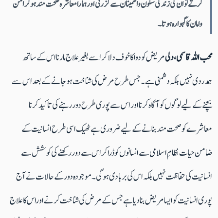
کرتے توان کی زندگی سکون واطمینان سے گزرتی اورہمارا معاشرہ صحت مندہوکر امن
وامان کا گہوارہ ہوتا۔
محب اللہ قاسمی،دلی
مریض کو دوا کا خوف دلا کر اسے بغیر علاج مارنا اس کے ساتھ
ہمدردی نہیں بلکہ دشمنی ہے۔ جس طرح مرض کی شناخت ہوجانے کے بعد اس سے
بچنے کے لیے لوگوں کو آگاہ کرنا اور اس سے پوری طرح دور رہنے کی تاکید کرنا
معاشرے کو صحت مند بنانے کے لیے ضروری ہے ٹھیک اسی طرح انسانیت کے
ضامن حیات نظامِ اسلامی سے انسانوں کو ڈرا کراس سے دور رکھنے کی کوشش سے
انسانیت کی حفاظت نہیں بلکہ اس کی بربادی ہوگی۔ موجودہ دور کے حالات نے آج
پوری انسانیت کو ایسا مریض بنا دیا ہے جس کے مرض کی شناخت کرنے اوراس کا علاج