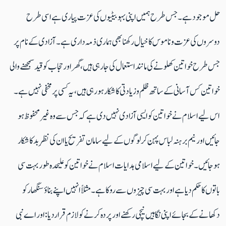
حل موجودہے۔جس طرح ہمیں اپنی بہوبیٹیوں کی عزت پیاری ہے اسی طرح
دوسروں کی عزت وناموس کاخیال رکھنا بھی ہماری ذمہ داری ہے۔ آزادی کے نام پر
جس طرح خواتین کھلونے کی ماننداستعمال کی جارہی ہیں، گھراورحجاب کو قید سمجھنے والی
خواتین کس آسانی کے ساتھ ظلم وزیادتی کا شکار ہورہی ہیں، یہ کسی پر مخفی نہیں ہے۔
اس لیے اسلام نے خواتین کوایسی آزادی نہیں دی ہے کہ جس سے وہ غیرمحفوظ ہو
جائیں اورنیم برہنہ لباس پہن کر لوگوں کے لیے سامان تفریح یا ان کی نظرِبدکا شکار
ہوجائیں ۔ خواتین کے لیے اسلامی ہدایات اسلام نے خواتین کو علیحدہ طوربہت سی
باتوں کا حکم دیا ہے اوربہت سی چیزوں سے روکاہے۔ مثلاً انہیں اپنے بناؤ سنگھارکو
دکھانے کے بجائے اپنی نگاہیں نیچی رکھنے اورپردہ کرنے کولازم قراردیا :اور اے نبی