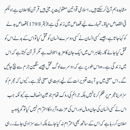
مشاہدہ ہم آج کرسکتے ہیں۔ اسلامی قوانین معقولیت پرمبنی ہیں قرآن کا اعلان ہے :ولکم
فی القصاص حیاۃ ۔تمہارے لیے قصاص میں زندگی ہے:(بقرۃ:179)قصاص بدلے
کو کہاجاتا ہے ،جیسے کسی انسان نے کسی دوسرے انسان کو قتل کیاتو اس کے بدلے اس کو
قتل کیاجائے گا۔ بظاہر اس میں ایک جان کا مزیداتلاف ہے مگرقرآن کہتاہے کہ اس
میں زندگی ہے۔وہ اس طورپر ہے کہ دوسرے لوگ قتل جیسے سنگین جرم سے بچ جائیں
گے۔اس معنی میں یہ آیت تعزیرات کے لیے بہت ہی معنی خیزہے۔کیوں کہ مجرم کو
سزادینا مجرم پرظلم کرنا نہیں بلکہ جرائم کی روک تھام جو عین انصاف ہے کیونکہ جب
اس نے کسی انسان کی جان ومال اور اس کی عزت وآبروکا احترام نہیں کیاتوگویاوہ یہ
اعلان کررہاہے کہ اس کے ساتھ بھی احترام نہ کیاجائے بلکہ اسے سزادی جائے۔رہی