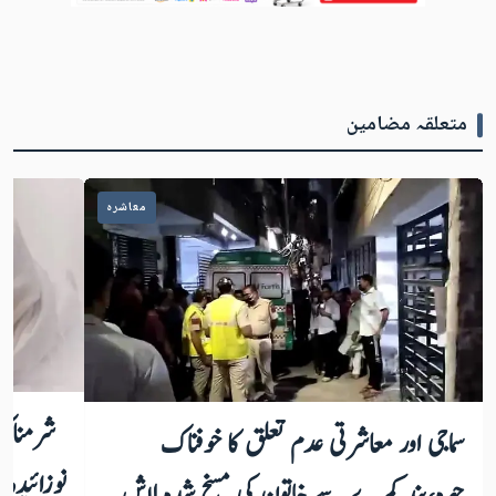
متعلقہ مضامین
معاشرہ
شرمناک: 
سماجی اور معاشرتی عدم تعلق کا خوفناک
نوزائیدہ 
چہرہ،بند کمرے سے خاتون کی مسخ شدہ لاش