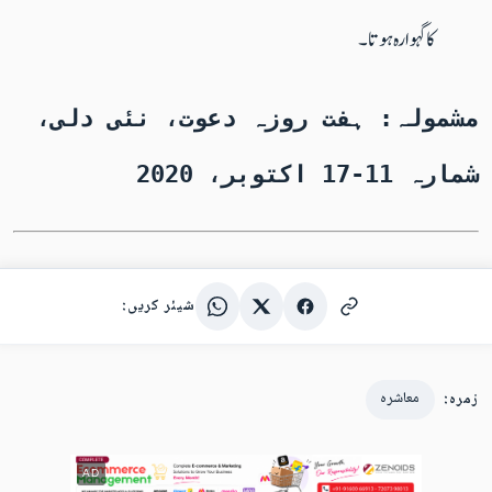
کا گہوارہ ہوتا۔
مشمولہ: ہفت روزہ دعوت، نئی دلی،
شمارہ 11-17 اکتوبر، 2020
شیئر کریں:
زمرہ:
معاشرہ
AD