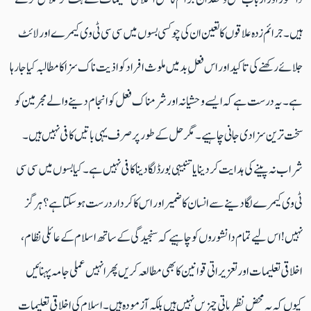
ہیں۔ جرائم زدہ علاقوں کا تعین ان کی چوکسی بسوں میں سی سی ٹی وی کیمرے اور لائٹ
جلائے رکھنے کی تاکید اور اس فعلِ بد میں ملوث افراد کو اذیت ناک سزا کا مطالبہ کیا جا رہا
ہے۔ یہ درست ہے کہ ایسے وحشیانہ اور شرمناک فعل کو انجام دینے والے مجرمین کو
سخت ترین سزا دی جانی چاہیے۔ مگر حل کے طور پر صرف یہی باتیں کافی نہیں ہیں۔
شراب نہ پینے کی ہدایت کر دینا یا تنبیہی بورڈ لگا دینا کافی نہیں ہے۔ کیا بسوں میں سی سی
ٹی وی کیمرے لگا دینے سے انسان کا ضمیر اور اس کا کردار درست ہوسکتا ہے؟ ہرگز
نہیں! اس لیے تمام دانشوروں کو چاہیے کہ سنجیدگی کے ساتھ اسلام کے عائلی نظام،
اخلاقی تعلیمات اور تعزیراتی قوانین کا بھی مطالعہ کریں پھر انہیں عملی جامہ پہنائیں
کیوں کہ یہ محض نظریاتی چیزیں نہیں ہیں بلکہ آزمودہ ہیں۔ اسلام کی اخلاقی تعلیمات