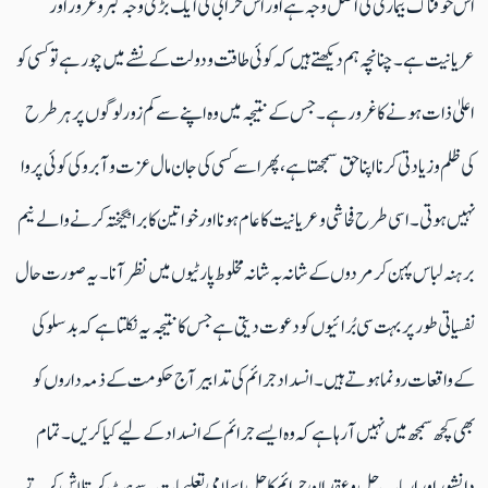
اس خوفناک بیماری کی اصل وجہ ہے اور اس خرابی کی ایک بڑی وجہ کبر وغرور اور
عریانیت ہے۔ چنانچہ ہم دیکھتے ہیں کہ کوئی طاقت و دولت کے نشے میں چور ہے تو کسی کو
اعلیٰ ذات ہونے کا غرور ہے۔ جس کے نتیجہ میں وہ اپنے سے کم زور لوگوں پر ہر طرح
کی ظلم و زیادتی کرنا اپنا حق سمجھتا ہے، پھر اسے کسی کی جان مال عزت و آبرو کی کوئی پروا
نہیں ہوتی۔ اسی طرح فحاشی و عریانیت کا عام ہونا اور خواتین کا برانگیختہ کرنے والے نیم
برہنہ لباس پہن کر مردوں کے شانہ بہ شانہ مخلوط پارٹیوں میں نظر آنا۔ یہ صورت حال
نفسیاتی طور پر بہت سی بُرائیوں کو دعوت دیتی ہے جس کا نتیجہ یہ نکلتا ہے کہ بدسلوکی
کے واقعات رونما ہوتے ہیں۔ انسدادجرائم کی تدابیر آج حکومت کے ذمہ داروں کو
بھی کچھ سمجھ میں نہیں آ رہا ہے کہ وہ ایسے جرائم کے انسداد کے لیے کیا کریں۔ تمام
دانشور اور ارباب حل وعقد ان جرائم کا حل اسلامی تعلیمات سے ہٹ کر تلاش کرتے