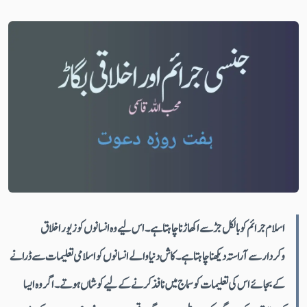
اسلام جرائم کو بالکل جڑسے اکھاڑنا چاہتاہے۔ اس لیے وہ انسانوں کو زیور اخلاق
وکردارسے آراستہ دیکھنا چاہتا ہے۔ کاش دنیا والے انسانوں کو اسلامی تعلیمات سے ڈرانے
کے بجائے اس کی تعلیمات کوسماج میں نافذکرنے کے لیے کوشاں ہوتے ۔اگروہ ایسا