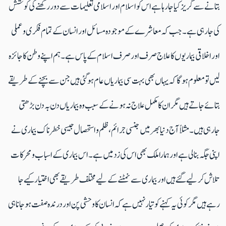
بتانے سے گریز کیا جا رہا ہے اس کو اسلام اور اسلامی تعلیمات سے دور رکھنے کی کوشش
کی جا رہی ہے۔ جب کہ معاشرے کے موجودہ مسائل اور انسان کے تمام فکری وعملی
اور اخلاقی بیماریوں کا علاج صرف اور صرف اسلام کے پاس ہے۔ہم اپنے وطن کا جائزہ
لیں تو معلوم ہوگا کہ یہاں بھی بہت سی بیماریاں عام ہوگئی ہیں جن سے بچنے کے طریقے
بتائے جاتے ہیں مگر ان کا مکمل علاج نہ ہونے کے سبب وہ بیماریاں دن بہ دن بڑھتی
جارہی ہیں۔ مثلاً آج دنیا بھر میں جنسی جرائم، ظلم و استحصال جیسی خطرناک بیماری نے
اپنی جگہ بنالی ہے اور ہمارا ملک بھی اس کی زد میں ہے۔ اس بیماری کے اسباب ومحرکات
تلاش کرلیے گئے ہیں اور بیماری سے نمٹنے کے لیے مختلف طریقے بھی اختیار کیے جا
رہے ہیں مگر کوئی یہ کہنے کو تیار نہیں ہے کہ انسان کا وحشی پن اور درندہ صفت ہو جانا ہی