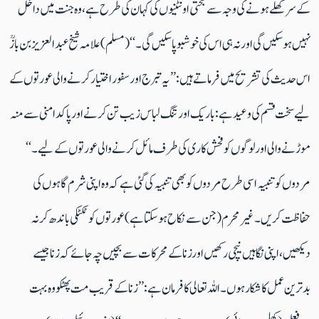
کے سرکھلے ہونے کی وجہ سے بختی اونٹنیوں کی کہان کی طرح ہے، وہ جنت میں داخل
نہیں ہوسکیں گی اورنہ ہی اس کی خوشبوپاسکیں گی۔‘‘ (مسلم) علامہ شیخ عبدالعزیز بن بازؒ
اس حدیث کی تشریح میں فرماتے ہیں: ’’یہ تبرج اورسفور اختیارکرنے والی عورتوں کے
لیے سخت قسم کی وعیدہے: باریک اور تنگ لباس زیب تن کرنے اور پاکدامنی سے منہ
موڑنے والی اور لوگوں کو فحش کاری کی طرف مائل کرنے والی عورتوں کے لیے ۔‘‘
مردوں کوتنبیہ اسی طرح مردوں کوبھی تنبیہ کی گئی ہے کہ وہ اپنی شرم گاہوں کی
حفاظت کریں۔ غیرمحرم (جن سے نکاح ہوسکتاہے) عورتوں کو ٹکٹکی باندھ کر نہ
دیکھیں،اپنی نگاہیں نیچی رکھیں اورزنا کے محرکات سے بچیں چہ جائے کہ زناجیسے
بدترین عمل کا شکارہوں۔اللہ تعالی کا فرمان ہے:’’زنا کے قریب مت پھٹکو وہ بہت